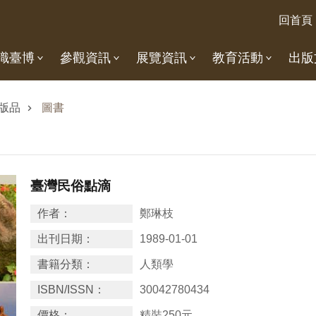
回首頁
識臺博
參觀資訊
展覽資訊
教育活動
出版
版品
圖書
臺灣民俗點滴
作者：
鄭琳枝
出刊日期：
1989-01-01
書籍分類：
人類學
ISBN/ISSN：
30042780434
價格：
精裝250元