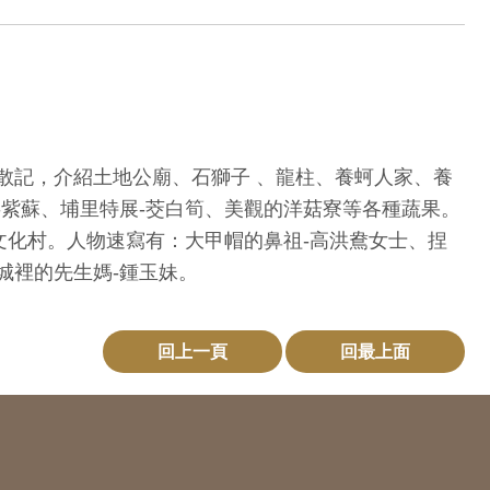
散記，介紹土地公廟、石獅子 、龍柱、養蚵人家、養
紫蘇、埔里特展-茭白筍、美觀的洋菇寮等各種蔬果。
文化村。人物速寫有：大甲帽的鼻祖-高洪鴦女士、捏
城裡的先生媽-鍾玉妹。
回上一頁
回最上面