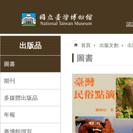
跳到主要內容區塊
認
:::
:::
出版品
首頁
出版文創
出
圖書
圖書
期刊
多媒體出版品
年報
臺博館摺頁