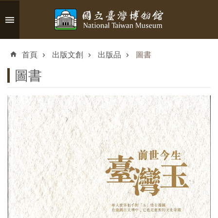
跳到主要內容區塊
進
階
首頁
出版文創
出版品
圖書
搜
尋
圖書
認
識
臺
博
參
觀
資