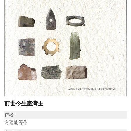
訊
展
覽
資
訊
教
育
活
動
前世今生臺灣玉
出
作者：
版
方建能等作
文