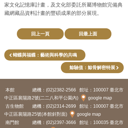
開
家文化記憶庫計畫，及文化部委託所屬博物館完備典
資
藏網藏品資料計畫的豐碩成果的部分展現。
訊
回上一頁
回最上面
隱
私
權
蝴蝶與福蝶：藝術與科學的共鳴
與
鯨驗值：鯨骨解密特展
資
訊
安
本館
總機：(02)2382-2566
館址：100007 臺北市
全
中正區襄陽路2號(二二八和平公園內)
google map
宣
古生物館
總機：(02)2314-2699
館址：100007 臺北市
告
中正區襄陽路25號(本館斜對面)
google map
南門館
總機：(02)2397-3666
館址：100035 臺北市
資