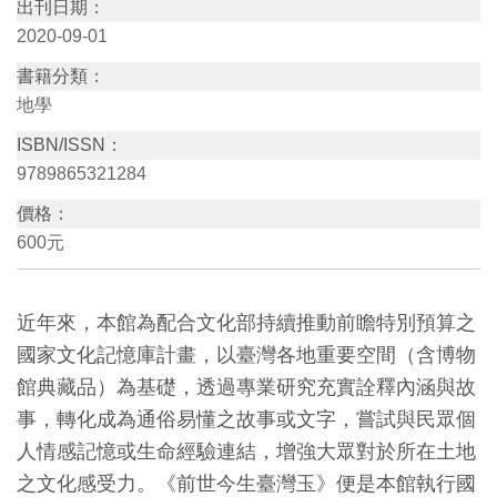
出刊日期：
創
2020-09-01
書籍分類：
典
地學
藏
ISBN/ISSN：
研
9789865321284
究
價格：
600元
便
民
服
近年來，本館為配合文化部持續推動前瞻特別預算之
務
國家文化記憶庫計畫，以臺灣各地重要空間（含博物
館典藏品）為基礎，透過專業研究充實詮釋內涵與故
政
事，轉化成為通俗易懂之故事或文字，嘗試與民眾個
府
人情感記憶或生命經驗連結，增強大眾對於所在土地
公
之文化感受力。《前世今生臺灣玉》便是本館執行國