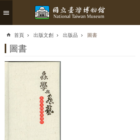
跳到主要內容區塊
進
階
首頁
出版文創
出版品
圖書
搜
尋
圖書
認
識
臺
博
參
觀
資