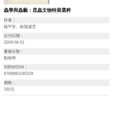
訊
蟲學與蟲藝：昆蟲文物特展選粹
作者：
展
楊平世、歐陽盛芝
覽
出刊日期：
資
2009-06-01
訊
書籍分類：
動物學
教
育
ISBN/ISSN：
9789860190328
活
動
價格：
160元
出
版
文