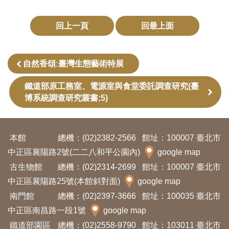
創
回上一頁
回最上面
典
藏
自然香頌:臺灣生態藝術特展
研
究
鐵道部原工務室、電源室與食堂委託調查研究(臺
博系統調查研究叢書;5)
便
民
本館
總機：(02)2382-2566
館址：100007 臺北市
服
中正區襄陽路2號(二二八和平公園內)
google map
務
古生物館
總機：(02)2314-2699
館址：100007 臺北市
中正區襄陽路25號(本館斜對面)
google map
政
南門館
總機：(02)2397-3666
館址：100035 臺北市
府
中正區南昌路一段1號
google map
公
鐵道部園區
總機：(02)2558-9790
館址：103011 臺北市