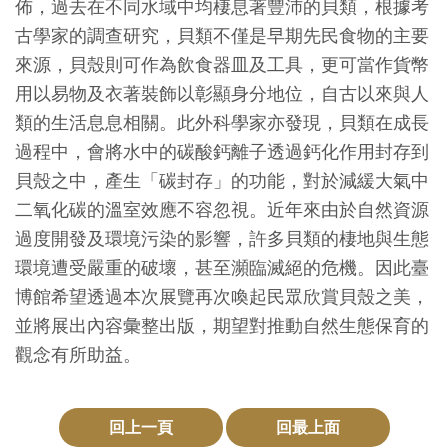
佈，過去在不同水域中均棲息著豐沛的貝類，根據考
創
古學家的調查研究，貝類不僅是早期先民食物的主要
來源，貝殼則可作為飲食器皿及工具，更可當作貨幣
典
用以易物及衣著裝飾以彰顯身分地位，自古以來與人
藏
類的生活息息相關。此外科學家亦發現，貝類在成長
研
過程中，會將水中的碳酸鈣離子透過鈣化作用封存到
究
貝殼之中，產生「碳封存」的功能，對於減緩大氣中
二氧化碳的溫室效應不容忽視。近年來由於自然資源
便
過度開發及環境污染的影響，許多貝類的棲地與生態
民
環境遭受嚴重的破壞，甚至瀕臨滅絕的危機。因此臺
服
博館希望透過本次展覽再次喚起民眾欣賞貝殼之美，
務
並將展出內容彙整出版，期望對推動自然生態保育的
觀念有所助益。
政
府
回上一頁
回最上面
公