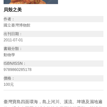
訊
貝殼之美
作者：
展
國立臺灣博物館
覽
出刊日期：
資
2011-07-01
訊
書籍分類：
動物學
教
育
ISBN/ISSN：
9789860285178
活
動
價格：
100元
出
版
臺灣寶島四面環海，島上河川、溪流、埤塘及濕地遍
文