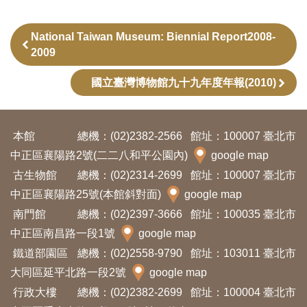
開
資
National Taiwan Museum: Biennial Report2008-
訊
2009
國立臺灣博物館九十九年度年報(2010)
隱
私
權
本館
總機：(02)2382-2566
館址：100007 臺北市
與
中正區襄陽路2號(二二八和平公園內)
google map
資
古生物館
總機：(02)2314-2699
館址：100007 臺北市
訊
中正區襄陽路25號(本館斜對面)
google map
安
南門館
總機：(02)2397-3666
館址：100035 臺北市
全
中正區南昌路一段1號
google map
宣
鐵道部園區
總機：(02)2558-9790
館址：103011 臺北市
告
大同區延平北路一段2號
google map
行政大樓
總機：(02)2382-2699
館址：100004 臺北市
資