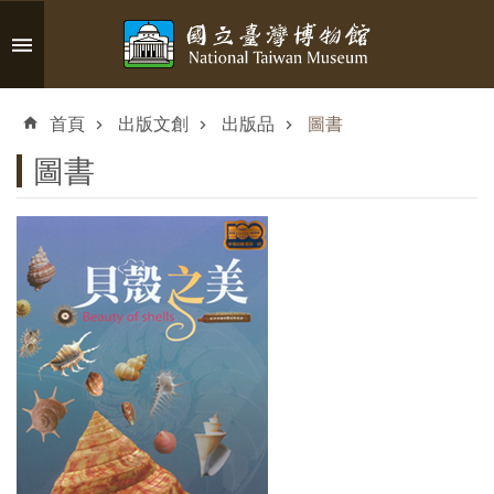
跳到主要內容區塊
進
階
首頁
出版文創
出版品
圖書
搜
尋
圖書
認
識
臺
博
參
觀
資