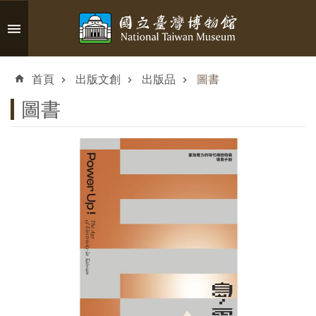
跳到主要內容區塊
進
階
首頁
出版文創
出版品
圖書
搜
尋
圖書
認
識
臺
博
參
觀
資