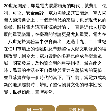
創
20
世紀開始，即是電力展露頭角的時代，就費用、便
利、可靠、安全而論，電力均勝過其它能源。電力揭
開人類演進史上，一個新時代的來臨，也是現代化的
典
象徵。關於電力這項能源的討論，一直是近代人類發
藏
展的重要議題，在臺灣的討論更是尤其重要。電力在
研
十八世紀於實驗室中孕育而出，經過十九、二十世紀
究
在使用市場上的檢驗以及帶動整個人類文明發展的結
構改變，到今天，電力資源的多寡已經成為衡量區
便
域、國家發展，及物質文明的重要指標。然在此之
民
時，民眾的生活亦不自覺地與電力有著親密的關係，
服
並且落實在每一個時代的當下。百年前，當電力成為
務
新的能源趨勢時，帶動了整個物質文化的根本性改
變，世界如此，臺灣亦然。
政
府
公
回上一頁
回最上面