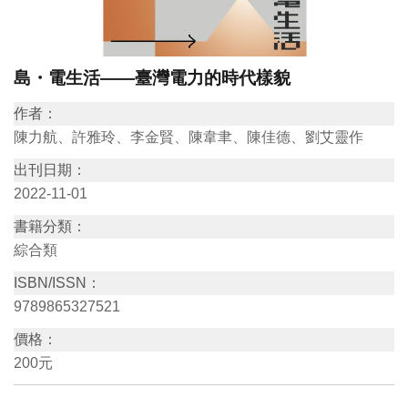
訊
島・電生活——臺灣電力的時代樣貌
展
覽
作者：
資
陳力航、許雅玲、李金賢、陳韋聿、陳佳德、劉艾靈作
訊
出刊日期：
2022-11-01
教
書籍分類：
育
綜合類
活
ISBN/ISSN：
動
9789865327521
價格：
出
200元
版
文