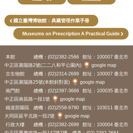
開
資
國立臺灣博物館：典藏管理作業手冊
訊
Museums on Prescription A Practical Guide
隱
私
權
本館
總機：(02)2382-2566
館址：100007 臺北市
與
中正區襄陽路2號(二二八和平公園內)
google map
資
古生物館
總機：(02)2314-2699
館址：100007 臺北市
中正區襄陽路25號(本館斜對面)
google map
訊
南門館
總機：(02)2397-3666
館址：100035 臺北市
安
中正區南昌路一段1號
google map
全
鐵道部園區
總機：(02)2558-9790
館址：103011 臺北市
宣
大同區延平北路一段2號
google map
告
行政大樓
總機：(02)2382-2699
館址：100004 臺北市
資
中正區重慶南路一段147號7樓 傳真：(02) 2382-2684