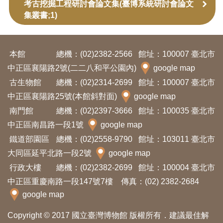
考古挖掘工程研討會論文集(臺博系統研討會論文
開
集叢書;1)
資
訊
本館
總機：(02)2382-2566
館址：100007 臺北市
隱
中正區襄陽路2號(二二八和平公園內)
google map
私
古生物館
總機：(02)2314-2699
館址：100007 臺北市
權
中正區襄陽路25號(本館斜對面)
google map
與
南門館
總機：(02)2397-3666
館址：100035 臺北市
資
中正區南昌路一段1號
google map
訊
鐵道部園區
總機：(02)2558-9790
館址：103011 臺北市
安
大同區延平北路一段2號
google map
全
行政大樓
總機：(02)2382-2699
館址：100004 臺北市
宣
中正區重慶南路一段147號7樓 傳真：(02) 2382-2684
google map
告
Copyright © 2017 國立臺灣博物館 版權所有．建議最佳解
資