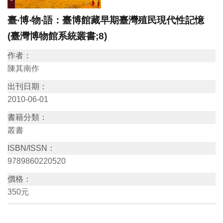
訊
臺‧博‧物‧語：臺博館藏早期臺灣殖民現代性記憶
(臺灣博物館系統叢書;8)
展
作者：
覽
陳其南作
資
出刊日期：
訊
2010-06-01
教
書籍分類：
叢書
育
活
ISBN/ISSN：
動
9789860220520
價格：
出
350元
版
文