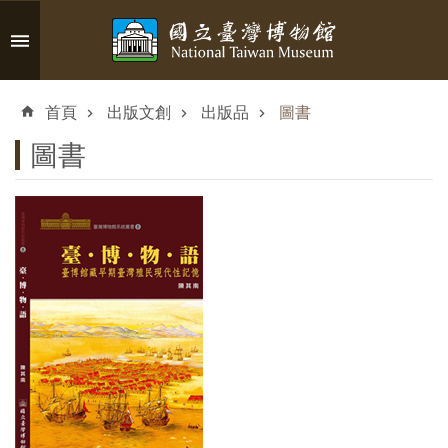
跳到主要內容區塊
進
階
首頁
出版文創
出版品
圖書
搜
尋
圖書
認
識
臺
博
參
觀
資