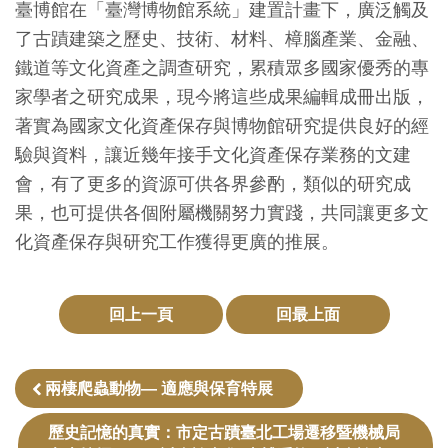
臺博館在「臺灣博物館系統」建置計畫下，廣泛觸及
創
了古蹟建築之歷史、技術、材料、樟腦產業、金融、
鐵道等文化資產之調查研究，累積眾多國家優秀的專
典
家學者之研究成果，現今將這些成果編輯成冊出版，
藏
著實為國家文化資產保存與博物館研究提供良好的經
研
驗與資料，讓近幾年接手文化資產保存業務的文建
究
會，有了更多的資源可供各界參酌，類似的研究成
果，也可提供各個附屬機關努力實踐，共同讓更多文
便
化資產保存與研究工作獲得更廣的推展。
民
服
務
回上一頁
回最上面
政
兩棲爬蟲動物— 適應與保育特展
府
公
歷史記憶的真實：市定古蹟臺北工場遷移暨機械局