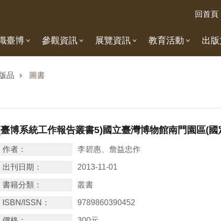
回首頁
識臺博
參觀資訊
展覽資訊
教育活動
出版
版品
圖書
(臺博系統工作報告叢書5)國立臺灣博物館南門園區(
作者：
李碧惠、詹益忠作
出刊日期：
2013-11-01
書籍分類：
叢書
ISBN/ISSN：
9789860390452
價格：
300元