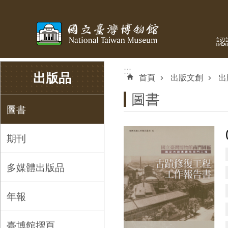
跳到主要內容區塊
認
:::
:::
出版品
首頁
出版文創
出
圖書
圖書
期刊
多媒體出版品
年報
臺博館摺頁