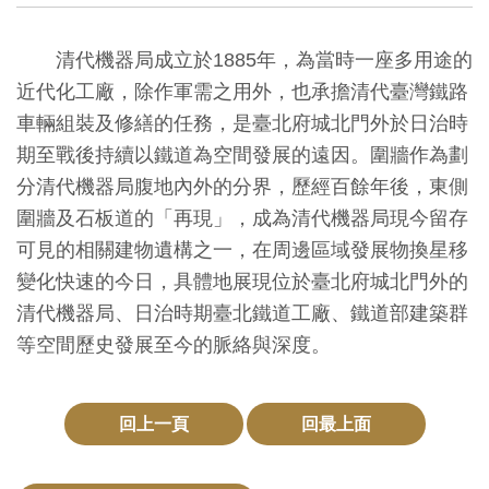
創
清代機器局成立於
1885
年，為當時一座多用途的
典
近代化工廠，除作軍需之用外，也承擔清代臺灣鐵路
藏
車輛組裝及修繕的任務，是臺北府城北門外於日治時
研
期至戰後持續以鐵道為空間發展的遠因。圍牆作為劃
究
分清代機器局腹地內外的分界，歷經百餘年後，東側
圍牆及石板道的「再現」，成為清代機器局現今留存
便
可見的相關建物遺構之一，在周邊區域發展物換星移
民
變化快速的今日，具體地展現位於臺北府城北門外的
服
清代機器局、日治時期臺北鐵道工廠、鐵道部建築群
務
等空間歷史發展至今的脈絡與深度。
政
回上一頁
回最上面
府
公