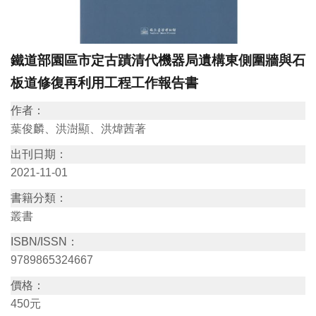
訊
鐵道部園區市定古蹟清代機器局遺構東側圍牆與石
展
板道修復再利用工程工作報告書
覽
資
作者：
訊
葉俊麟、洪澍顯、洪煒茜著
出刊日期：
教
2021-11-01
育
書籍分類：
活
叢書
動
ISBN/ISSN：
9789865324667
出
價格：
版
450元
文