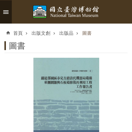
跳到主要內容區塊
進
階
首頁
出版文創
出版品
圖書
搜
尋
圖書
認
識
臺
博
參
觀
資