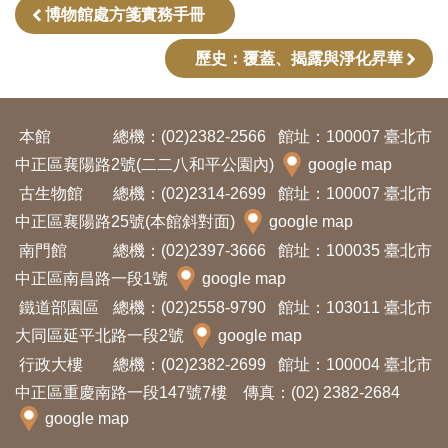
開
博物館處方箋實務手冊
資
歷史：覆蓋、揭露與淨化昇華
訊
隱
本館
總機：(02)2382-2566
館址：100007 臺北市
私
中正區襄陽路2號(二二八和平公園內)
google map
權
古生物館
總機：(02)2314-2699
館址：100007 臺北市
與
中正區襄陽路25號(本館斜對面)
google map
資
南門館
總機：(02)2397-3666
館址：100035 臺北市
訊
中正區南昌路一段1號
google map
安
鐵道部園區
總機：(02)2558-9790
館址：103011 臺北市
全
大同區延平北路一段2號
google map
宣
行政大樓
總機：(02)2382-2699
館址：100004 臺北市
中正區重慶南路一段147號7樓 傳真：(02) 2382-2684
告
google map
資