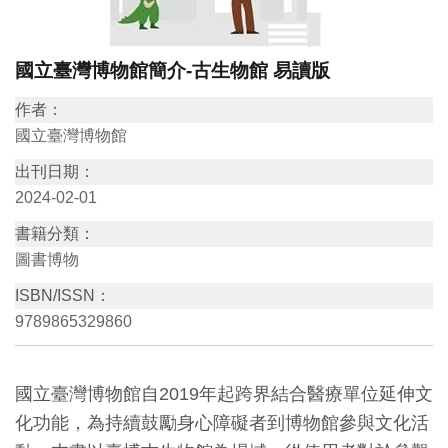
訊
國立臺灣博物館簡介-古生物館 易讀版
展
作者：
覽
國立臺灣博物館
資
出刊日期：
訊
2024-02-01
書籍分類：
教
圖書博物
育
活
ISBN/ISSN：
動
9789865329860
出
國立臺灣博物館自2019年起跨界結合醫療單位延伸文
版
化功能，為持續鼓勵身心障礙者到博物館參與文化活
文