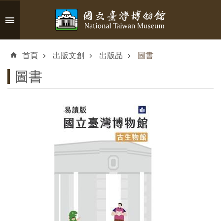
跳到主要內容區塊
進
階
首頁
出版文創
出版品
圖書
搜
尋
圖書
認
識
臺
博
參
觀
資