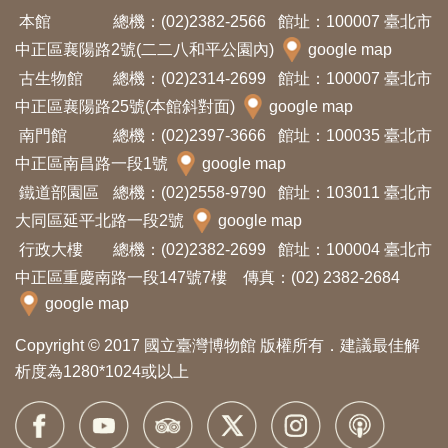
開
本館
總機：(02)2382-2566
館址：100007 臺北市
資
中正區襄陽路2號(二二八和平公園內)
google map
訊
古生物館
總機：(02)2314-2699
館址：100007 臺北市
中正區襄陽路25號(本館斜對面)
google map
隱
南門館
總機：(02)2397-3666
館址：100035 臺北市
私
中正區南昌路一段1號
google map
權
鐵道部園區
總機：(02)2558-9790
館址：103011 臺北市
與
大同區延平北路一段2號
google map
資
行政大樓
總機：(02)2382-2699
館址：100004 臺北市
訊
中正區重慶南路一段147號7樓 傳真：(02) 2382-2684
google map
安
全
Copyright © 2017 國立臺灣博物館 版權所有．建議最佳解
宣
析度為1280*1024或以上
告
資