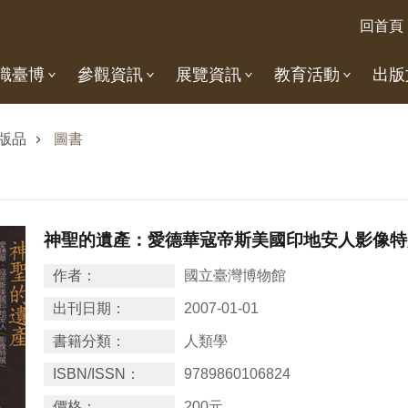
回首頁
識臺博
參觀資訊
展覽資訊
教育活動
出版
版品
圖書
神聖的遺產：愛德華寇帝斯美國印地安人影像特
作者：
國立臺灣博物館
出刊日期：
2007-01-01
書籍分類：
人類學
ISBN/ISSN：
9789860106824
價格：
200元