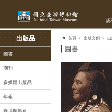
跳到主要內容區塊
認
:::
:::
出版品
首頁
出版文創
出
圖書
圖書
期刊
多媒體出版品
年報
臺博館摺頁