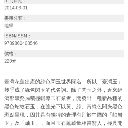
出刊日期：
訊
2014-03-01
書籍分類：
展
地學
覽
ISBN/ISSN：
資
9789860408546
訊
價格：
220元
教
育
臺灣花蓮出產的綠色閃玉世界聞名，所以「臺灣玉」
活
幾乎成了綠色閃玉的代名詞。除了閃玉之外，近來經
動
濟部礦務局積極輔導玉石業者，開發出一種新品種的
黑色蛇紋石玉，在強光下以黃、綠、黃綠色間夾黑色
出
斑點呈現，因其具有獨特的岩理有別於中國的「岫岩
版
玉」及「岫玉」，而且玉石蘊藏量相當驚人，極具開
文