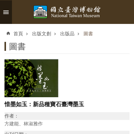
跳到主要內容區塊
進
階
首頁
出版文創
出版品
圖書
搜
尋
圖書
認
識
臺
博
惜墨如玉：新品種寶石臺灣墨玉
作者：
參
方建能、林淑雅作
觀
資