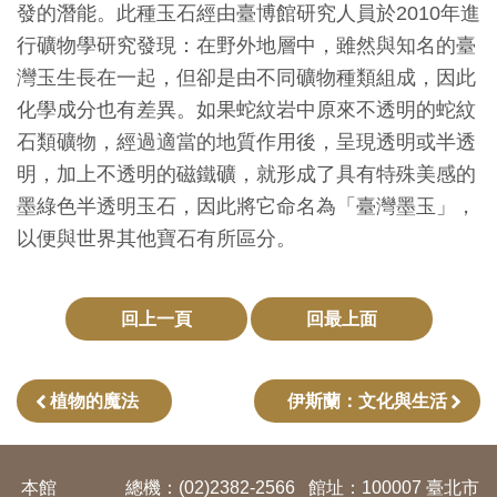
發的潛能。此種玉石經由臺博館研究人員於2010年進
創
行礦物學研究發現：在野外地層中，雖然與知名的臺
灣玉生長在一起，但卻是由不同礦物種類組成，因此
典
化學成分也有差異。如果蛇紋岩中原來不透明的蛇紋
藏
石類礦物，經過適當的地質作用後，呈現透明或半透
研
明，加上不透明的磁鐵礦，就形成了具有特殊美感的
究
墨綠色半透明玉石，因此將它命名為「臺灣墨玉」，
以便與世界其他寶石有所區分。
便
民
服
回上一頁
回最上面
務
植物的魔法
伊斯蘭：文化與生活
政
府
公
本館
總機：(02)2382-2566
館址：100007 臺北市