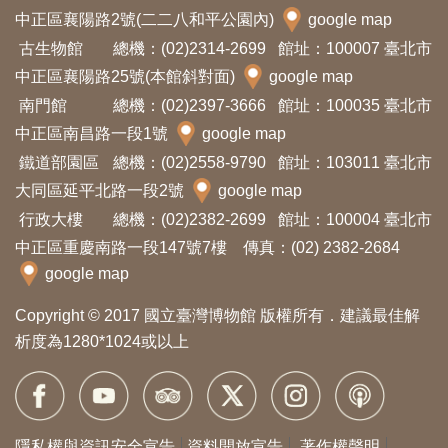
開
中正區襄陽路2號(二二八和平公園內)
google map
資
古生物館
總機：(02)2314-2699
館址：100007 臺北市
訊
中正區襄陽路25號(本館斜對面)
google map
南門館
總機：(02)2397-3666
館址：100035 臺北市
隱
中正區南昌路一段1號
google map
私
鐵道部園區
總機：(02)2558-9790
館址：103011 臺北市
權
大同區延平北路一段2號
google map
與
行政大樓
總機：(02)2382-2699
館址：100004 臺北市
中正區重慶南路一段147號7樓 傳真：(02) 2382-2684
資
google map
訊
安
Copyright © 2017 國立臺灣博物館 版權所有．建議最佳解
全
析度為1280*1024或以上
宣
告
資
隱私權與資訊安全宣告
資料開放宣告
著作權聲明