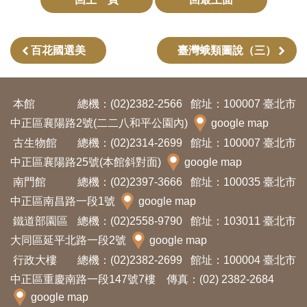
創
百花國選美
臺灣蛾類圖說（三）
典
藏
研
本館
總機：(02)2382-2566
館址：100007 臺北市
究
中正區襄陽路2號(二二八和平公園內)
google map
古生物館
總機：(02)2314-2699
館址：100007 臺北市
便
中正區襄陽路25號(本館斜對面)
google map
民
南門館
總機：(02)2397-3666
館址：100035 臺北市
服
中正區南昌路一段1號
google map
務
鐵道部園區
總機：(02)2558-9790
館址：103011 臺北市
大同區延平北路一段2號
google map
政
行政大樓
總機：(02)2382-2699
館址：100004 臺北市
府
中正區重慶南路一段147號7樓 傳真：(02) 2382-2684
公
google map