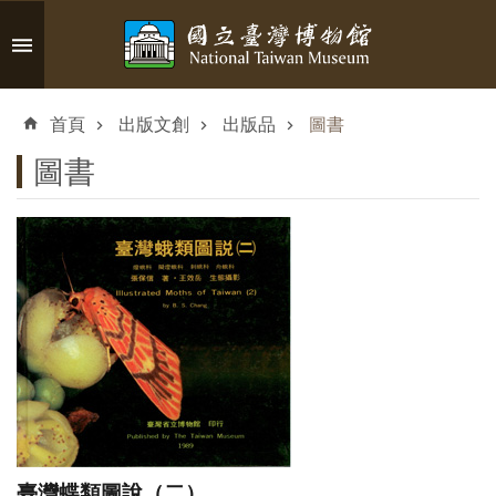
跳到主要內容區塊
進
階
首頁
出版文創
出版品
圖書
搜
尋
圖書
認
識
臺
博
參
觀
臺灣蝶類圖說（二）
資