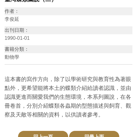
訊
作者：
李俊延
展
出刊日期：
覽
1990-01-01
資
書籍分類：
訊
動物學
教
這本書的寫作方向，除了以學術研究與教育性為著眼
育
點外，更希望能將本土的蝶類介紹給讀者認識，並由
活
認識更進而關愛我們的生態環境，本系列圖說，在各
動
冊卷首，分別介紹蝶類各蟲期的型態描述與飼育、觀
察及天敵等相關的資料，以供讀者參考。
出
版
文
回上一頁
回最上面