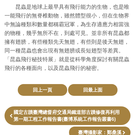
創
昆蟲是地球上最早具有飛行能力的生物，也是唯
一能飛行的無脊椎動物，雖然體型很小
，但在生物界
中無論種類和數量都稱霸冠軍，為生存適應力相當強
典
的物種，幾乎無所不在，到處可見。並非所有昆蟲都
藏
擁有翅膀，有些種類先天無翅，有些則是後天無翅，
研
同一種昆蟲也會出現有無翅膀或長短翅型等差異。
究
「昆蟲飛行秘技特展」就是從科學角度探討有關昆蟲
飛行的各種面向，以及昆蟲飛行的秘密。
便
民
服
回上一頁
回最上面
務
國定古蹟臺灣總督府交通局鐵道部古蹟修復再利用
政
第一期工程工作報告書(臺博系統工作報告叢書6)
府
公
臺灣攝影家：鄭桑溪