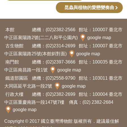
開
昆蟲與植物的愛戀變奏曲
資
訊
本館
總機：(02)2382-2566
館址：100007 臺北市
隱
中正區襄陽路2號(二二八和平公園內)
google map
私
古生物館
總機：(02)2314-2699
館址：100007 臺北市
中正區襄陽路25號(本館斜對面)
google map
權
南門館
總機：(02)2397-3666
館址：100035 臺北市
與
中正區南昌路一段1號
google map
資
鐵道部園區
總機：(02)2558-9790
館址：103011 臺北市
訊
大同區延平北路一段2號
google map
安
行政大樓
總機：(02)2382-2699
館址：100004 臺北市
全
中正區重慶南路一段147號7樓 傳真：(02) 2382-2684
宣
google map
告
Copyright © 2017 國立臺灣博物館 版權所有．建議最佳解
資