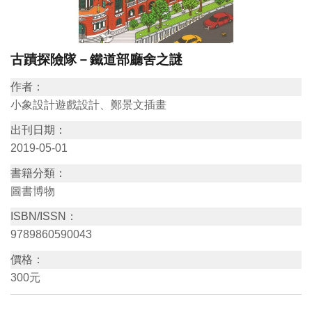
訊
古蹟探險隊－鐵道部廳舍之謎
展
覽
作者：
資
小象設計遊戲設計、鄭景文插畫
訊
出刊日期：
2019-05-01
教
書籍分類：
育
圖書博物
活
ISBN/ISSN：
動
9789860590043
價格：
出
300元
版
文