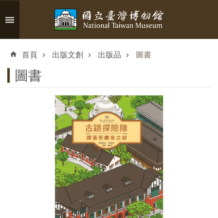
跳到主要內容區塊
進
階
首頁
出版文創
出版品
圖書
搜
尋
圖書
認
識
臺
博
參
觀
資