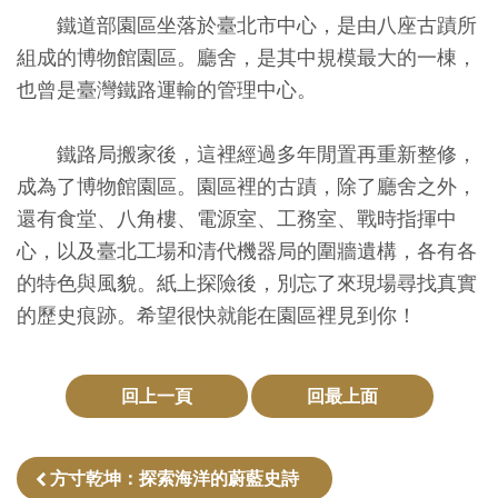
創
鐵道部園區坐落於臺北市中心，是由八座古蹟所
組成的博物館園區。廳舍，是其中規模最大的一棟，
也曾是臺灣鐵路運輸的管理中心。
典
藏
鐵路局搬家後，這裡經過多年閒置再重新整修，
研
成為了博物館園區。園區裡的古蹟，除了廳舍之外，
究
還有食堂、八角樓、電源室、工務室、戰時指揮中
心，以及臺北工場和清代機器局的圍牆遺構，各有各
便
的特色與風貌。紙上探險後，別忘了來現場尋找真實
民
的歷史痕跡。希望很快就能在園區裡見到你！
服
務
回上一頁
回最上面
政
府
方寸乾坤：探索海洋的蔚藍史詩
公