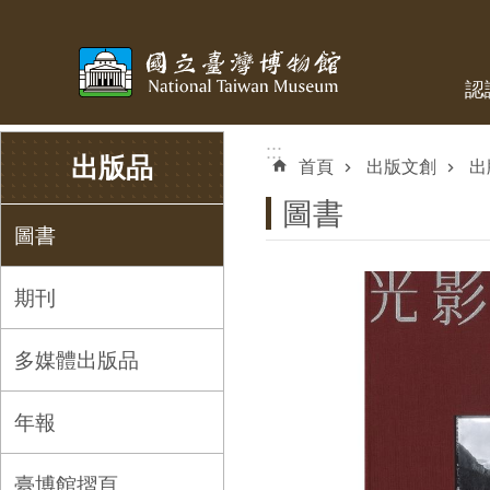
跳到主要內容區塊
認
:::
:::
出版品
首頁
出版文創
出
圖書
圖書
期刊
多媒體出版品
年報
臺博館摺頁