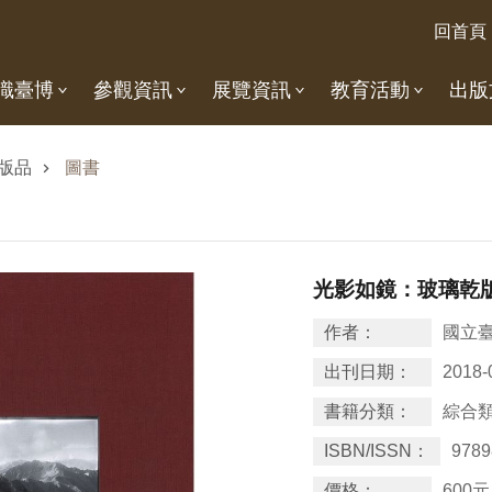
回首頁
識臺博
參觀資訊
展覽資訊
教育活動
出版
版品
圖書
光影如鏡：玻璃乾
作者：
國立
出刊日期：
2018-
書籍分類：
綜合
ISBN/ISSN：
9789
價格：
600元