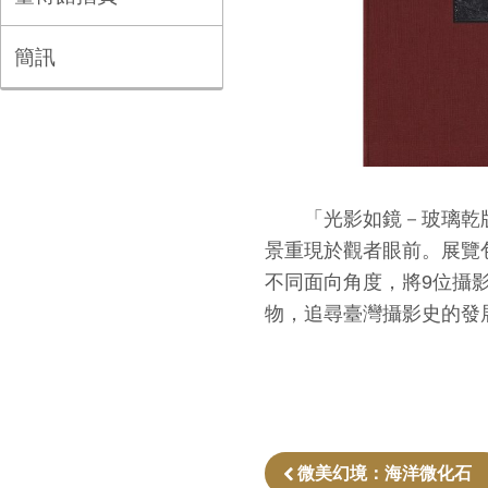
簡訊
「光影如鏡－玻璃乾版
景重現於觀者眼前。展覽
不同面向角度，將
9
位攝
物，追尋臺灣攝影史的發
微美幻境：海洋微化石