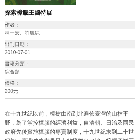
訊
探索樟腦王國特展
作者：
展
林一宏、許毓純
覽
出刊日期：
資
2010-07-01
訊
書籍分類：
綜合類
教
育
價格：
200元
活
動
在十九世紀以前，樟樹由南到北遍佈臺灣的山林平
出
野，為了掌控樟腦的經濟利益，自清朝、日治及國民
版
政府先後實施樟腦的專賣制度，十九世紀末到二十世
文