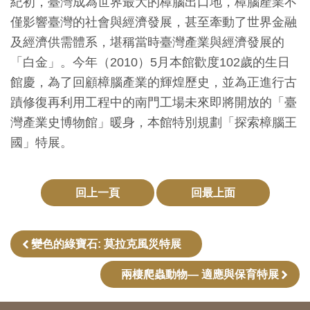
紀初，臺灣成為世界最大的樟腦出口地，樟腦產業不
創
僅影響臺灣的社會與經濟發展，甚至牽動了世界金融
及經濟供需體系，堪稱當時臺灣產業與經濟發展的
典
「白金」。今年（2010）5月本館歡度102歲的生日
藏
館慶，為了回顧樟腦產業的輝煌歷史，並為正進行古
研
蹟修復再利用工程中的南門工場未來即將開放的「臺
究
灣產業史博物館」暖身，本館特別規劃「探索樟腦王
國」特展。
便
民
回上一頁
回最上面
服
務
變色的綠寶石: 莫拉克風災特展
政
兩棲爬蟲動物— 適應與保育特展
府
公