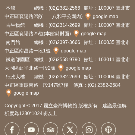
開
本館
總機：(02)2382-2566
館址：100007 臺北市
資
中正區襄陽路2號(二二八和平公園內)
google map
訊
古生物館
總機：(02)2314-2699
館址：100007 臺北市
中正區襄陽路25號(本館斜對面)
google map
隱
南門館
總機：(02)2397-3666
館址：100035 臺北市
私
中正區南昌路一段1號
google map
權
鐵道部園區
總機：(02)2558-9790
館址：103011 臺北市
與
大同區延平北路一段2號
google map
資
行政大樓
總機：(02)2382-2699
館址：100004 臺北市
訊
中正區重慶南路一段147號7樓 傳真：(02) 2382-2684
安
google map
全
Copyright © 2017 國立臺灣博物館 版權所有．建議最佳解
宣
析度為1280*1024或以上
告
資