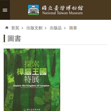
跳到主要內容區塊
進
階
首頁
出版文創
出版品
圖書
搜
尋
圖書
認
識
臺
博
參
觀
資