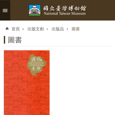
跳到主要內容區塊
進
階
首頁
出版文創
出版品
圖書
搜
尋
圖書
認
識
臺
博
參
觀
資