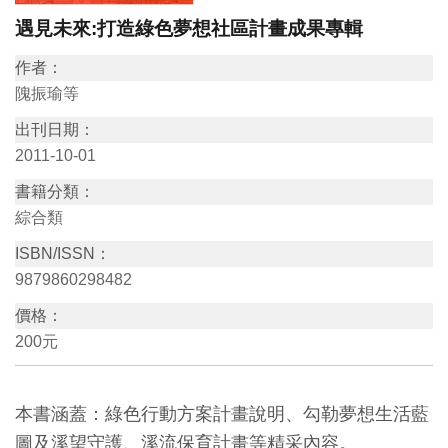
遇見未來:打造綠色夢想社區計畫成果專輯
訊
作者：
展
隗振瑜等
覽
出刊日期：
資
2011-10-01
訊
書籍分類：
綜合類
教
ISBN/ISSN：
育
9879860298482
活
價格：
動
200元
出
版
本書涵蓋：綠色行動方案計畫說明、勾勒夢想生活藍
文
圖及溪望守護、溪流保育計畫等精采內容。