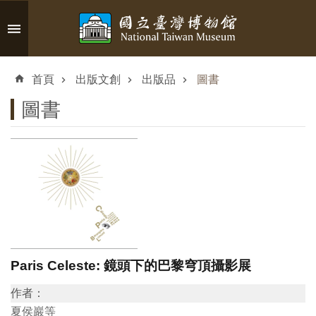
跳到主要內容區塊
進
階
首頁
出版文創
出版品
圖書
搜
尋
圖書
認
識
臺
博
Paris Celeste: 鏡頭下的巴黎穹頂攝影展
參
作者：
觀
夏侯巖等
資