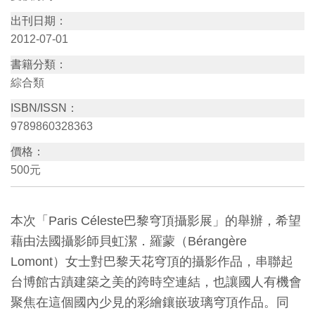
訊
出刊日期：
2012-07-01
展
書籍分類：
覽
綜合類
資
ISBN/ISSN：
訊
9789860328363
價格：
教
500元
育
活
本次「Paris Céleste巴黎穹頂攝影展」的舉辦，希望
動
藉由法國攝影師貝虹潔．羅蒙（Bérangère
Lomont）女士對巴黎天花穹頂的攝影作品，串聯起
出
台博館古蹟建築之美的跨時空連結，也讓國人有機會
版
聚焦在這個國內少見的彩繪鑲嵌玻璃穹頂作品。同
文