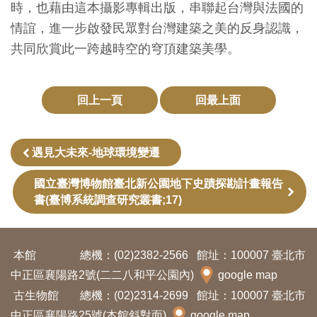
時，也藉由這本攝影專輯出版，串聯起台灣與法國的
創
情誼，進一步啟發民眾對台灣建築之美的反身認識，
共同欣賞此一跨越時空的穹頂建築美學。
典
藏
研
回上一頁
回最上面
究
遇見大未來-地球環境變遷
便
民
國立臺灣博物館臺北新公園地下史蹟探勘計畫報告
書(臺博系統調查研究叢書;17)
服
務
本館
總機：(02)2382-2566
館址：100007 臺北市
政
中正區襄陽路2號(二二八和平公園內)
google map
府
古生物館
總機：(02)2314-2699
館址：100007 臺北市
公
中正區襄陽路25號(本館斜對面)
google map