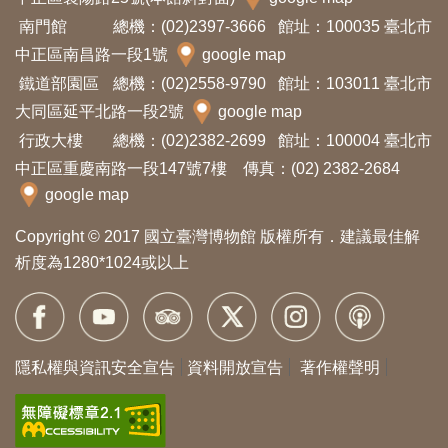
開
南門館
總機：(02)2397-3666
館址：100035 臺北市
資
中正區南昌路一段1號
google map
訊
鐵道部園區
總機：(02)2558-9790
館址：103011 臺北市
大同區延平北路一段2號
google map
隱
行政大樓
總機：(02)2382-2699
館址：100004 臺北市
私
中正區重慶南路一段147號7樓 傳真：(02) 2382-2684
權
google map
與
Copyright © 2017 國立臺灣博物館 版權所有．建議最佳解
資
析度為1280*1024或以上
訊
安
全
宣
隱私權與資訊安全宣告
資料開放宣告
著作權聲明
告
資