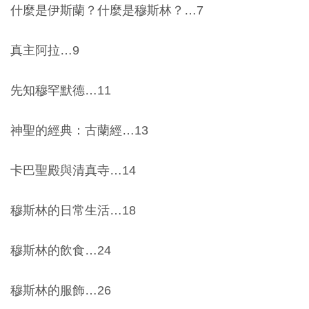
什麼是伊斯蘭？什麼是穆斯林？…7
創
真主阿拉…9
典
藏
先知穆罕默德…11
研
究
神聖的經典：古蘭經…13
便
卡巴聖殿與清真寺…14
民
服
穆斯林的日常生活…18
務
穆斯林的飲食…24
政
府
穆斯林的服飾…26
公