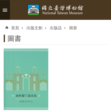
跳到主要內容區塊
進
階
首頁
出版文創
出版品
圖書
搜
尋
圖書
認
識
臺
博
參
觀
資