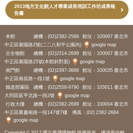
2013地方文化館人才專業成長培訓工作坊成果報
友
告書
善
措
施
本館
總機：(02)2382-2566
館址：100007 臺北市
服
中正區襄陽路2號(二二八和平公園內)
google map
務
古生物館
總機：(02)2314-2699
館址：100007 臺北市
中正區襄陽路25號(本館斜對面)
google map
網
南門館
總機：(02)2397-3666
館址：100035 臺北市
站
中正區南昌路一段1號
google map
導
鐵道部園區
總機：(02)2558-9790
館址：103011 臺北市
覽
大同區延平北路一段2號
google map
行政大樓
總機：(02)2382-2699
館址：100004 臺北市
中正區重慶南路一段147號7樓 傳真：(02) 2382-2684
En
日
glis
本
google map
h
語
Copyright © 2017 國立臺灣博物館 版權所有．建議最佳解