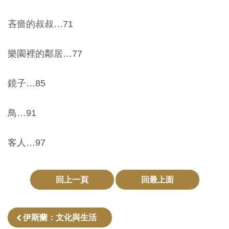
料
吝嗇的叔叔…71
開
放
樂園裡的鄰居…77
宣
告
鏡子…85
著
鳥…91
作
權
客人…97
聲
明
回上一頁
回最上面
回
首
伊斯蘭：文化與生活
頁