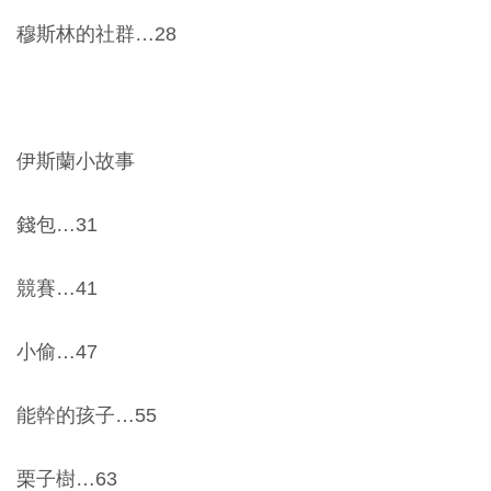
開
穆斯林的社群…28
資
訊
隱
伊斯蘭小故事
私
權
錢包…31
與
資
競賽…41
訊
安
小偷…47
全
宣
能幹的孩子…55
告
栗子樹…63
資