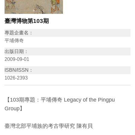
訊
臺灣博物第103期
展
專題企畫名：
覽
平埔傳奇
資
出版日期：
訊
2009-09-01
ISBN/ISSN：
教
1026-2393
育
活
動
【103期專題：平埔傳奇 Legacy of the Pingpu
Group】
出
版
臺灣北部平埔族的考古學研究 陳有貝
文