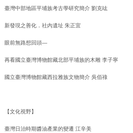
創
臺灣中部地區平埔族考古學研究簡介 劉克竑
典
新發現之善化．社內遺址 朱正宜
藏
研
眼前無路想回頭—
究
再看國立臺灣博物館藏北部平埔族的木雕 李子寧
便
民
國立臺灣博物館藏西拉雅族文物簡介 吳佰祿
服
務
政
【文化視野】
府
公
臺灣日治時期醬油產業的變遷 江辛美