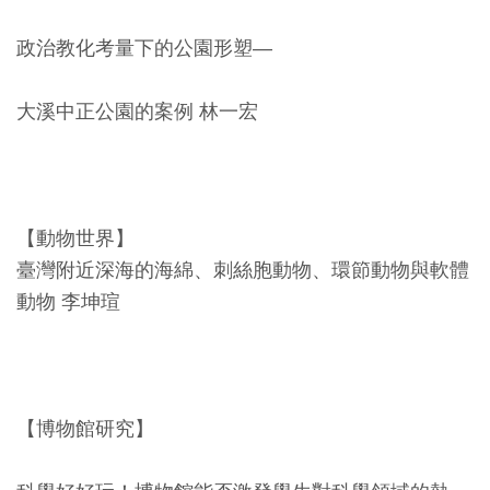
開
資
政治教化考量下的公園形塑—
訊
大溪中正公園的案例 林一宏
隱
私
權
【動物世界】
與
臺灣附近深海的海綿、刺絲胞動物、環節動物與軟體
資
動物 李坤瑄
訊
安
全
宣
【博物館研究】
告
資