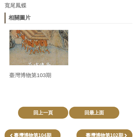
寬尾鳳蝶
友
相關圖片
善
措
施
服
務
網
臺灣博物第103期
站
導
覽
回上一頁
回最上面
En
日
glis
本
h
語
臺灣博物第104期
臺灣博物第102期