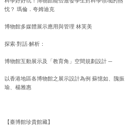
科學好好玩！博物館能否激發學生對科學領域的熱
料
忱？ 瑪倫．夸姆迪克
開
放
博物館多媒體展示應用與管理 林芙美
宣
告
探索‧對話‧解析：
著
博物館互動展示及「教育角」空間規劃設計 ─
作
權
以香港地區各博物館之展示設計為例 蘇憶如、隗振
聲
瑜、楊雅惠
明
回
首
【臺博館珍貴館藏】
頁