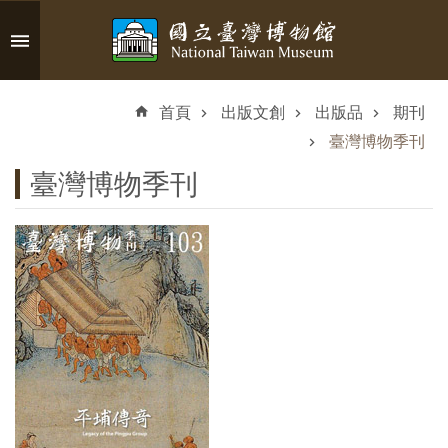
跳到主要內容區塊
進
階
首頁
出版文創
出版品
期刊
搜
尋
臺灣博物季刊
臺灣博物季刊
認
識
臺
博
參
觀
資