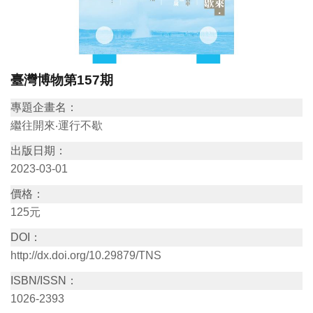
訊
展
臺灣博物第157期
覽
資
專題企畫名：
訊
繼往開來‧運行不歇
出版日期：
教
2023-03-01
育
價格：
活
125元
動
DOI：
http://dx.doi.org/10.29879/TNS
出
ISBN/ISSN：
版
1026-2393
文