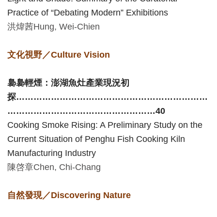
Practice of “Debating Modern” Exhibitions
料
洪煒茜
Hung, Wei-Chien
開
放
文化視野／
Culture Vision
宣
告
裊裊輕煙：澎湖魚灶產業現況初
著
探
…………………………………………………………
作
……………………………………………40
權
Cooking Smoke Rising: A Preliminary Study on the
聲
Current Situation of Penghu Fish Cooking Kiln
明
Manufacturing Industry
陳啓章
Chen, Chi-Chang
回
首
自然發現／
Discovering Nature
頁