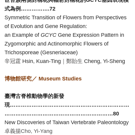
Ba
ha
式為例
…………….72
sa
Ind
Tiế
Symmetric Transition of Flowers from Perspectives
on
ng
of Evolution and Gene Regulation:
esi
Việ
a
t
an Example of
GCYC
Gene Expression Pattern in
Zygomorphic and Actinomorphic Flowers of
Trichosporeae (Gesneriaceae)
辛冠霆
Hsin, Kuan-Ting
｜
鄭貽生
Cheng, Yi-Sheng
博物館研究／
Museum Studies
臺灣古脊椎動物學的新發
現
…………………………………………………………
……………………………………………………80
New Discoveries of Taiwan Vertebrate Paleontology
卓義揚
Cho, Yi-Yang