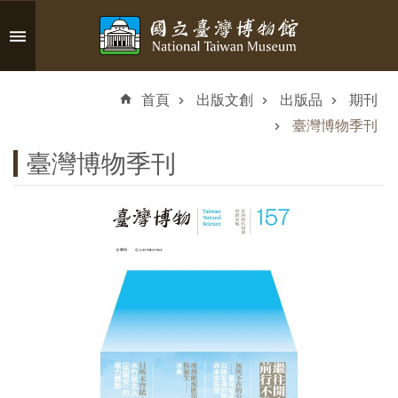
跳到主要內容區塊
進
階
首頁
出版文創
出版品
期刊
搜
尋
臺灣博物季刊
臺灣博物季刊
認
識
臺
博
參
觀
資