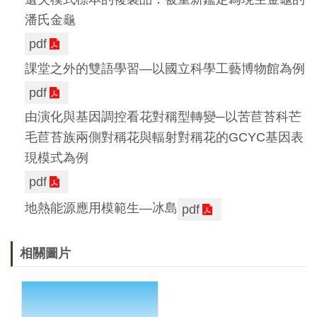
潘氏金龜
pdf
課堂之外的雙語學習—以國立科學工藝博物館為例
pdf
由演化與基因調控看花對稱型轉變─以苦苣苔科芒
毛苣苔族兩側對稱花與輻射對稱花的GCYC基因表
現模式為例
pdf
地熱能源應用模範生―冰島
pdf
相關圖片