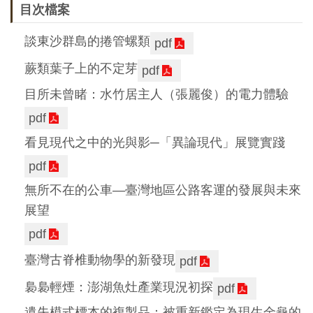
目次檔案
談東沙群島的捲管螺類
pdf
蕨類葉子上的不定芽
pdf
目所未曾睹：水竹居主人（張麗俊）的電力體驗
pdf
看見現代之中的光與影─「異論現代」展覽實踐
pdf
無所不在的公車―臺灣地區公路客運的發展與未來
展望
pdf
臺灣古脊椎動物學的新發現
pdf
裊裊輕煙：澎湖魚灶產業現況初探
pdf
遺失模式標本的複製品：被重新鑑定為現生金龜的