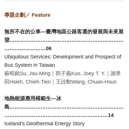
創
專題企劃／
Feature
典
無所不在的公車
―
臺灣地區公路客運的發展與未來展
藏
望…………………………………………………………
研
……………………
06
究
Ubiquitous Services: Development and Prospect of
Bus System in Taiwan
便
蘇昭銘
Su, Jau-Ming
｜
郭子義
Kuo, Joey T. Y.
｜
謝界
民
田
Hsieh, Chieh-Tien
｜
王詮勳
Wang, Chuan-Hsun
服
務
地熱能源應用模範生
―
冰
島
…………………………………………………………
政
……………………………………………………14
府
Iceland’s Geothermal Energy Story
公