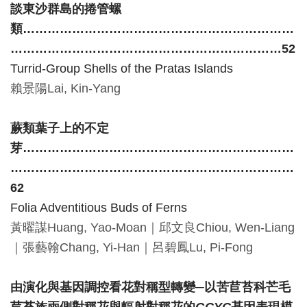
談東沙群島的捲管螺
友
類
…………………………………………………………
善
…………………………………………………………52
措
Turrid-Group Shells of the Pratas Islands
施
賴景陽
Lai, Kin-Yang
服
務
蕨類葉子上的不定
芽
…………………………………………………………
網
……………………………………………………………
站
62
導
Folia Adventitious Buds of Ferns
覽
黃曜謀
Huang, Yao-Moan
｜
邱文良
Chiou, Wen-Liang
｜
張藝翰
Chang, Yi-Han
｜
呂碧鳳
Lu, Pi-Fong
En
日
glis
本
h
語
由演化與基因調控看花對稱型轉變─以苦苣苔科芒毛
苣苔族兩側對稱花與輻射對稱花的
GCYC
基因表現模