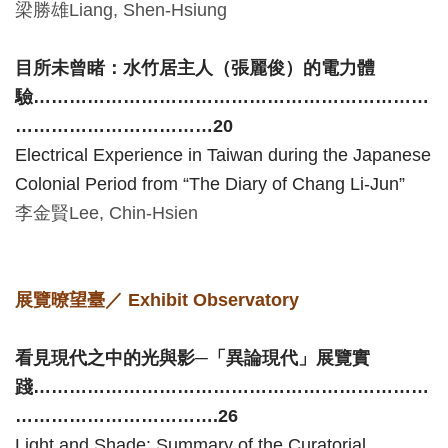
梁勝雄
Liang, Shen-Hsiung
開
資
目所未曾睹：水竹居主人（張麗俊）的電力體
訊
驗
…………………………………………………………
……………………………20
隱
Electrical Experience in Taiwan during the Japanese
私
Colonial Period from “The Diary of Chang Li-Jun”
權
李金賢
Lee, Chin-Hsien
與
資
訊
展覽暸望臺／
Exhibit Observatory
安
全
看見現代之中的光與影─「異論現代」展覽實
宣
踐
…………………………………………………………
告
…………………………….26
Light and Shade: Summary of the Curatorial
資