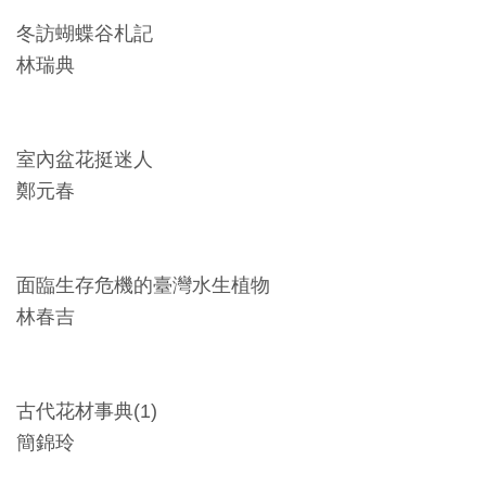
料
冬訪蝴蝶谷札記
開
林瑞典
放
宣
告
室內盆花挺迷人
鄭元春
著
作
權
面臨生存危機的臺灣水生植物
聲
林春吉
明
回
古代花材事典(1)
首
簡錦玲
頁