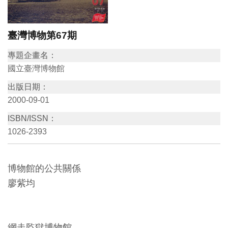
訊
臺灣博物第67期
展
專題企畫名：
覽
國立臺灣博物館
資
出版日期：
訊
2000-09-01
ISBN/ISSN：
教
1026-2393
育
活
動
博物館的公共關係
廖紫均
出
版
文
網走監獄博物館