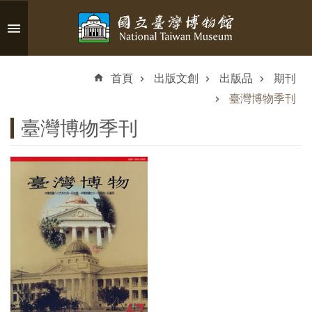
跳到主要內容區塊
進
階
首頁
出版文創
出版品
期刊
搜
尋
臺灣博物季刊
臺灣博物季刊
認
識
臺
博
參
觀
資