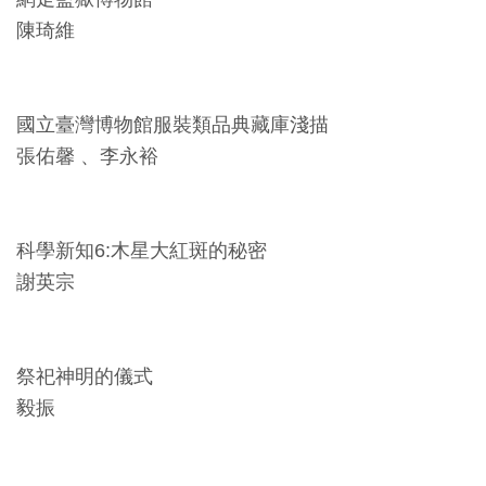
創
陳琦維
典
藏
國立臺灣博物館服裝類品典藏庫淺描
研
張佑馨 、李永裕
究
便
科學新知6:木星大紅斑的秘密
民
謝英宗
服
務
祭祀神明的儀式
政
毅振
府
公