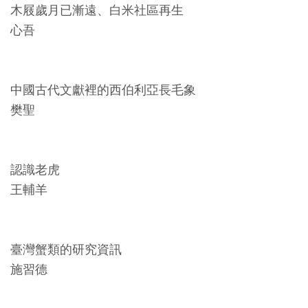
開
木屐歲月已漸遠、白米社區再生
資
心吾
訊
中國古代文獻裡的西伯利亞長毛象
隱
樊聖
私
權
與
認識老虎
資
王輔羊
訊
安
全
臺灣蟹類的研究資訊
宣
施習德
告
資