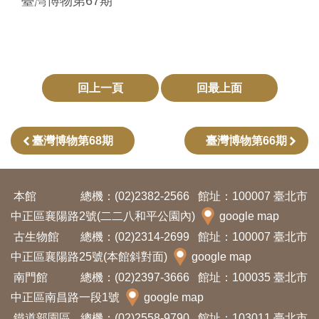
臺灣博物第67期
Ba
ha
sa
Ind
Tiế
on
ng
esi
Việ
a
t
回上一頁
回最上面
臺灣博物第68期
臺灣博物第66期
本館
總機：(02)2382-2566
館址：100007 臺北市
中正區襄陽路2號(二二八和平公園內)
google map
古生物館
總機：(02)2314-2699
館址：100007 臺北市
中正區襄陽路25號(本館斜對面)
google map
南門館
總機：(02)2397-3666
館址：100035 臺北市
中正區南昌路一段1號
google map
鐵道部園區
總機：(02)2558-9790
館址：103011 臺北市