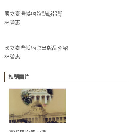
友
國立臺灣博物館動態報導
善
林碧惠
措
施
服
國立臺灣博物館出版品介紹
務
林碧惠
網
站
相關圖片
導
覽
En
日
glis
本
h
語