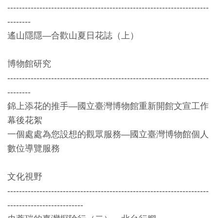
開
---------------------------------------------------------------------
資
--------
訊
遙山隱隱—合歡山夏日花誌（上）
博物館研究
隱
---------------------------------------------------------------------
私
--------
權
錦上添花的推手—國立臺灣博物館重新開館文宣工作
與
幕後花絮
資
一個處處為您設想的觀眾服務—國立臺灣博物館個人
訊
數位導覽服務
安
全
文化視野
宣
---------------------------------------------------------------------
告
--------------------------
資