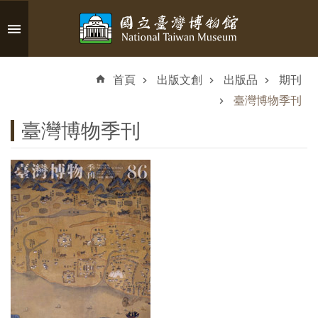
跳到主要內容區塊
進
階
首頁
出版文創
出版品
期刊
搜
尋
臺灣博物季刊
臺灣博物季刊
認
識
臺
博
參
觀
資