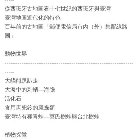
創
從西班牙古地圖看十七世紀的西班牙與臺灣
臺灣地圖近代化的特色
典
百年前的古地圖「郵便電信局市內（外）集配線路
藏
圖」
研
究
動物世界
---------------------------------------------------------------------
便
-----
民
大貓熊趴趴走
服
大海中的刺蝟—海膽
務
活化石
食用馬兜鈴的鳳蝶類
政
臺灣特有種青蛙—莫氏樹蛙與台北樹蛙
府
公
植物探微