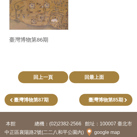
友
善
措
施
臺灣博物第86期
服
務
網
回上一頁
回最上面
站
導
覽
臺灣博物第87期
臺灣博物第85期
En
日
glis
本
本館
總機：(02)2382-2566
館址：100007 臺北市
h
語
中正區襄陽路2號(二二八和平公園內)
google map