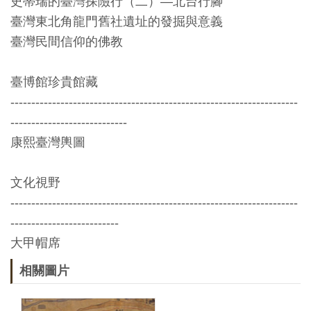
史蒂瑞的臺灣探險行（二）—北台行腳
料
臺灣東北角龍門舊社遺址的發掘與意義
開
臺灣民間信仰的佛教
放
宣
臺博館珍貴館藏
告
---------------------------------------------------------------------
----------------------------
著
康熙臺灣輿圖
作
權
文化視野
聲
---------------------------------------------------------------------
明
--------------------------
大甲帽席
回
相關圖片
首
頁