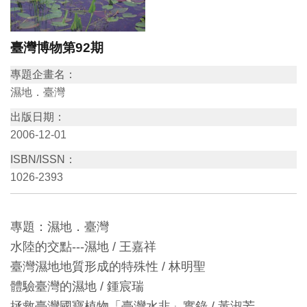
訊
臺灣博物第92期
展
專題企畫名：
覽
濕地．臺灣
資
出版日期：
訊
2006-12-01
ISBN/ISSN：
教
1026-2393
育
活
動
專題：濕地．臺灣
水陸的交點---濕地 / 王嘉祥
出
臺灣濕地地質形成的特殊性 / 林明聖
版
體驗臺灣的濕地 / 鍾宸瑞
文
拯救臺灣國寶植物「臺灣水韭」實錄 / 黃淑芳