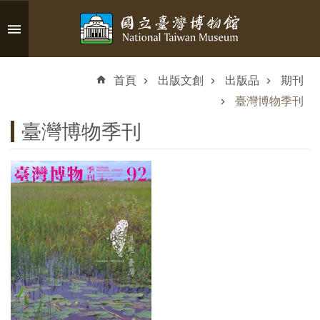
跳到主要內容區塊
進
階
首頁
出版文創
出版品
期刊
搜
尋
臺灣博物季刊
臺灣博物季刊
認
識
臺
博
參
觀
資