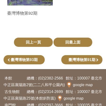
料
臺灣博物第92期
開
放
宣
告
回上一頁
回最上面
著
作
權
臺灣博物第93期
臺灣博物第91期
聲
明
本館
總機：(02)2382-2566
館址：100007 臺北市
中正區襄陽路2號(二二八和平公園內)
google map
回
古生物館
總機：(02)2314-2699
館址：100007 臺北市
首
中正區襄陽路25號(本館斜對面)
google map
頁
南門館
總機：(02)2397-3666
館址：100035 臺北市