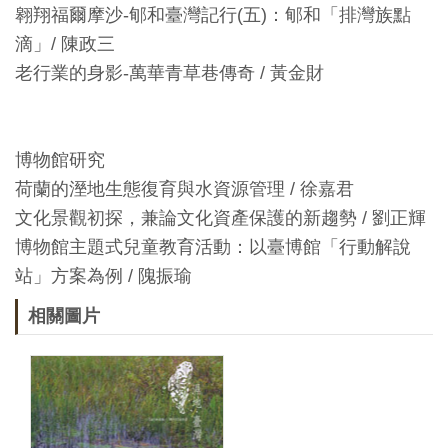
開
翱翔福爾摩沙-郇和臺灣記行(五)：郇和「排灣族點
資
滴」/ 陳政三
訊
老行業的身影-萬華青草巷傳奇 / 黃金財
隱
博物館研究
私
荷蘭的溼地生態復育與水資源管理 / 徐嘉君
權
文化景觀初探，兼論文化資產保護的新趨勢 / 劉正輝
與
博物館主題式兒童教育活動：以臺博館「行動解說
資
站」方案為例 / 隗振瑜
訊
安
相關圖片
全
宣
告
資