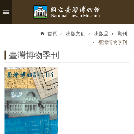
跳到主要內容區塊
進
階
首頁
出版文創
出版品
期刊
搜
尋
臺灣博物季刊
臺灣博物季刊
認
識
臺
博
參
觀
資