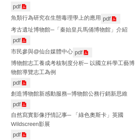
pdf
魚類行為研究在生態毒理學上的應用
pdf
考古遺址博物館─「秦始皇兵馬俑博物館」介紹
pdf
市民參與@仙台媒體中心
pdf
博物館志工養成考核制度分析─ 以國立科學工藝博
物館導覽志工為例
pdf
創造博物館新感動服務─博物館公務行銷新思維
pdf
自然寫實影像抒情記事─ 「綠色奧斯卡」英國
Wildscreen影展
pdf