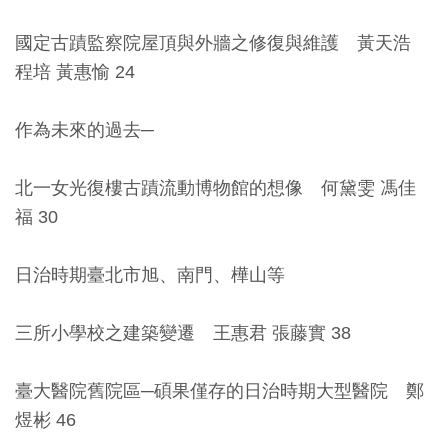
創
國定古蹟監察院屋頂與外牆之修復與維護 黃天浩
程培 黃惠愉 24
典
藏
作為未來的過去─
研
究
北一女光復樓古蹟流動博物館的想像 何黛雯 馮佳
福 30
便
民
日治時期臺北市旭、南門、樺山等
服
務
三所小學校之建築變遷 王惠君 張藤實 38
政
臺大醫院舊院區─碩果僅存的日治時期大型醫院 鄭
府
煜彬 46
公