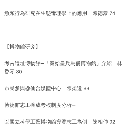
料
魚類行為研究在生態毒理學上的應用 陳德豪 74
開
放
宣
告
【博物館研究】
著
考古遺址博物館─「秦始皇兵馬俑博物館」介紹 林
作
香琴 80
權
聲
市民參與@仙台媒體中心 陳柔遠 88
明
博物館志工養成考核制度分析─
回
首
以國立科學工藝博物館導覽志工為例 陳相仲 92
頁