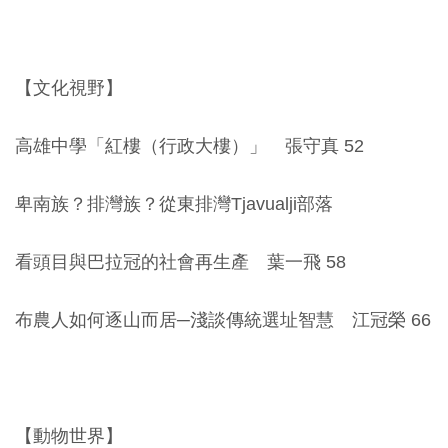
開
資
訊
【文化視野】
隱
高雄中學「紅樓（行政大樓）」 張守真 52
私
權
卑南族？排灣族？從東排灣Tjavualji部落
與
資
看頭目與巴拉冠的社會再生產 葉一飛 58
訊
安
布農人如何逐山而居─淺談傳統選址智慧 江冠榮 66
全
宣
告
【動物世界】
資