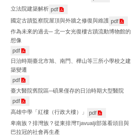
Ba
ha
立法院建築解析
pdf
sa
Ind
Tiế
國定古蹟監察院屋頂與外牆之修復與維護
pdf
on
ng
esi
Việ
作為未來的過去─ 北一女光復樓古蹟流動博物館的
a
t
想像
pdf
日治時期臺北市旭、南門、樺山等三所小學校之建
築變遷
pdf
臺大醫院舊院區─碩果僅存的日治時期大型醫院
pdf
高雄中學「紅樓（行政大樓）」
pdf
卑南族？排灣族？從東排灣Tjavualji部落看頭目與
巴拉冠的社會再生產