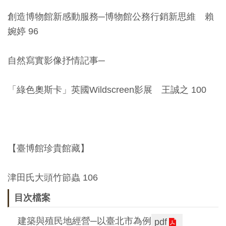
創造博物館新感動服務─博物館公務行銷新思維 賴
友
婉婷 96
善
措
自然寫實影像抒情記事─
施
服
「綠色奧斯卡」英國Wildscreen影展 王誠之 100
務
網
站
導
【臺博館珍貴館藏】
覽
津田氏大頭竹節蟲 106
En
日
目次檔案
glis
本
h
語
建築與殖民地經營─以臺北市為例
pdf