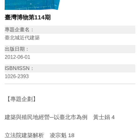
訊
臺灣博物第114期
展
專題企畫名：
覽
臺北城近代建築
資
出版日期：
訊
2012-06-01
ISBN/ISSN：
教
1026-2393
育
活
【專題企劃】
動
建築與殖民地經營─以臺北市為例 黃士娟 4
出
版
立法院建築解析 凌宗魁 18
文