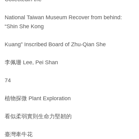
National Taiwan Museum Recover from behind:
“Shin She Kong
Kuang” Inscribed Board of Zhu-Qian She
李佩珊 Lee, Pei Shan
74
植物探微 Plant Exploration
看似柔弱實則生命力堅韌的
臺灣牽牛花