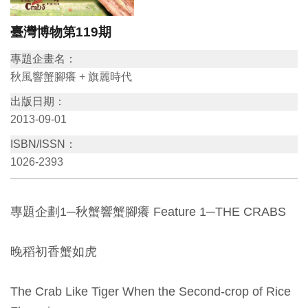
訊
臺灣博物第119期
專題企畫名：
展
秋風響蟹腳癢 + 旗麗時代
覽
資
出版日期：
2013-09-01
訊
ISBN/ISSN：
教
1026-2393
育
活
專題企劃1─秋蟹響蟹腳癢 Feature 1─THE CRABS
動
晚稻初香蟹如虎
出
版
The Crab Like Tiger When the Second-crop of Rice
文