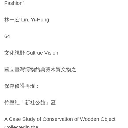
Ba
Fashion”
ha
sa
Ind
Tiế
林一宏 Lin, Yi-Hung
on
ng
esi
Việ
a
t
64
文化視野 Cultrue Vision
國立臺灣博物館典藏木質文物之
保存修護再現：
竹塹社「新社公館」匾
A Case Study of Conservation of Wooden Object
Collectedin the