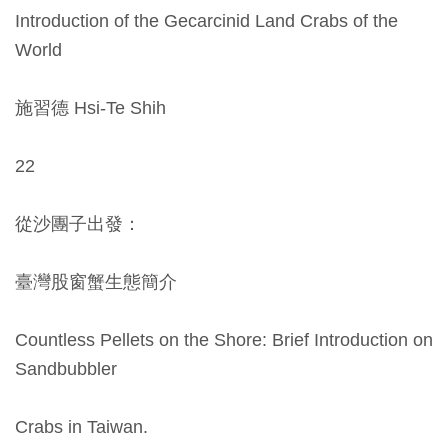
開
Introduction of the Gecarcinid Land Crabs of the
資
World
訊
施習德 Hsi-Te Shih
隱
私
22
權
與
從沙團子出發：
資
訊
臺灣股窗蟹生態簡介
安
全
Countless Pellets on the Shore: Brief Introduction on
宣
Sandbubbler
告
Crabs in Taiwan.
資