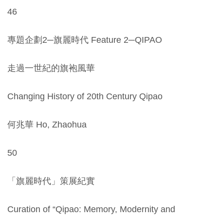
46
友
善
專題企劃2─旗麗時代 Feature 2─QIPAO
措
施
走過一世紀的旗袍風華
服
務
Changing History of 20th Century Qipao
網
何兆華 Ho, Zhaohua
站
導
50
覽
「旗麗時代」策展紀實
En
日
glis
本
h
語
Curation of “Qipao: Memory, Modernity and