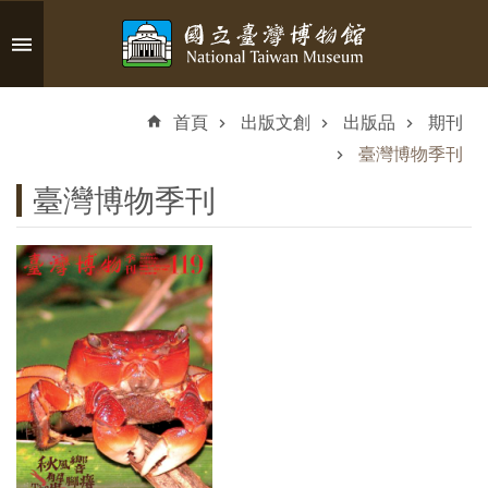
跳到主要內容區塊
進
階
首頁
出版文創
出版品
期刊
搜
尋
臺灣博物季刊
臺灣博物季刊
認
識
臺
博
參
觀
資