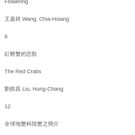
Flowering
創
王嘉祥 Wang, Chia-Hsiang
典
藏
6
研
究
紅螃蟹的悲歌
便
The Red Crabs
民
服
劉烘昌 Liu, Hung-Chang
務
12
政
府
全球地蟹科陸蟹之簡介
公