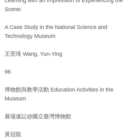
Learning with an Impression of Experiencing the
Scene:
A Case Study in the National Science and
Technology Museum
王蕓瑛 Wang, Yun-Ying
96
博物館與教學活動 Education Activities in the
Museum
展場速記@國立臺灣博物館
黃冠龍