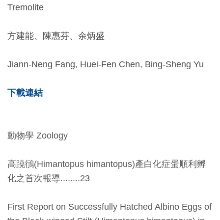
開
Tremolite
資
訊
方建能、陳惠芬、余炳盛
Jiann-Neng Fang, Huei-Fen Chen, Bing-Sheng Yu
隱
私
下載連結
權
與
資
動物學 Zoology
訊
安
高蹺鴴(Himantopus himantopus)產白化症蛋順利孵
全
化之首次報導........23
宣
告
First Report on Successfully Hatched Albino Eggs of
資