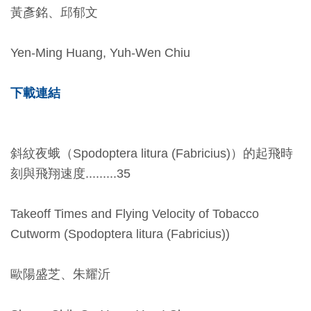
黃彥銘、邱郁文
友
善
Yen-Ming Huang, Yuh-Wen Chiu
措
施
下載連結
服
務
斜紋夜蛾（Spodoptera litura (Fabricius)）的起飛時
網
刻與飛翔速度.........35
站
導
Takeoff Times and Flying Velocity of Tobacco
覽
Cutworm (Spodoptera litura (Fabricius))
En
日
歐陽盛芝、朱耀沂
glis
本
h
語