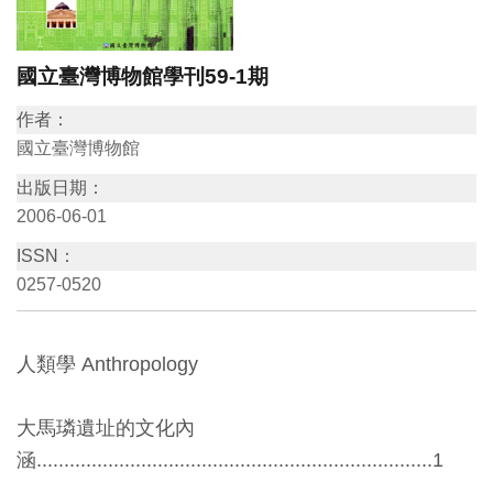
訊
國立臺灣博物館學刊59-1期
展
作者：
覽
國立臺灣博物館
資
出版日期：
訊
2006-06-01
ISSN：
教
0257-0520
育
活
動
人類學 Anthropology
出
大馬璘遺址的文化內
版
涵........................................................................1
文