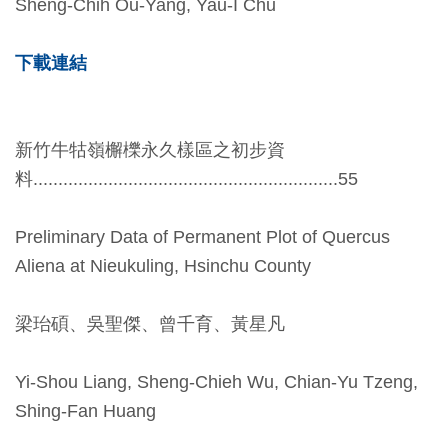
Sheng-Chih Ou-Yang, Yau-I Chu
Ba
ha
sa
Ind
Tiế
下載連結
on
ng
esi
Việ
a
t
新竹牛牯嶺檞櫟永久樣區之初步資
料.............................................................55
Preliminary Data of Permanent Plot of Quercus
Aliena at Nieukuling, Hsinchu County
梁珆碩、吳聖傑、曾千育、黃星凡
Yi-Shou Liang, Sheng-Chieh Wu, Chian-Yu Tzeng,
Shing-Fan Huang