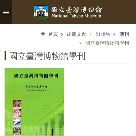
跳到主要內容區塊
進
階
首頁
出版文創
出版品
期刊
搜
尋
國立臺灣博物館學刊
國立臺灣博物館學刊
認
識
臺
博
參
觀
資