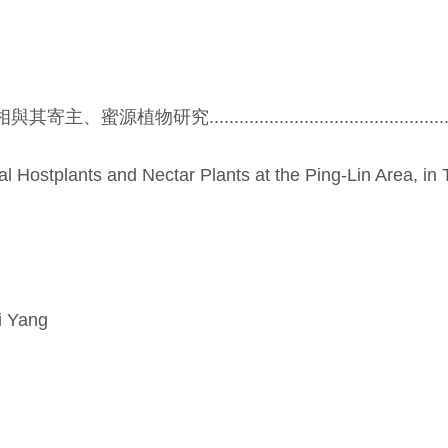
..................................................
al Hostplants and Nectar Plants at the Ping-Lin Area, in 
i Yang