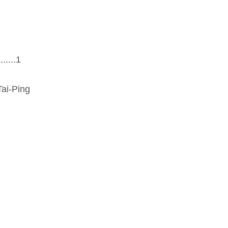
....1
Tai-Ping