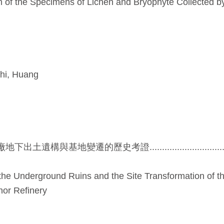
n of the Specimens of Lichen and Bryophyte Collected b
hi, Huang
與基地變遷的歷史考證................................
 the Underground Ruins and the Site Transformation of t
hor Refinery