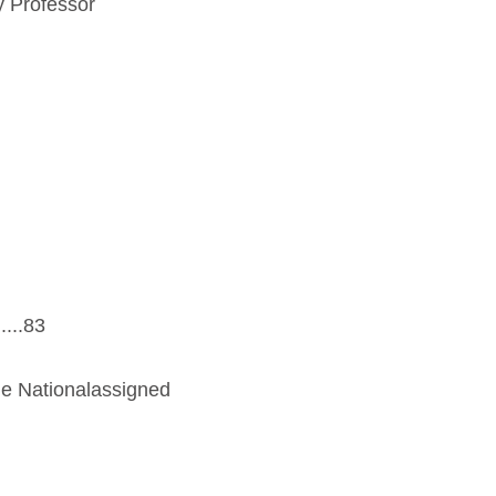
y Professor
..83
he Nationalassigned