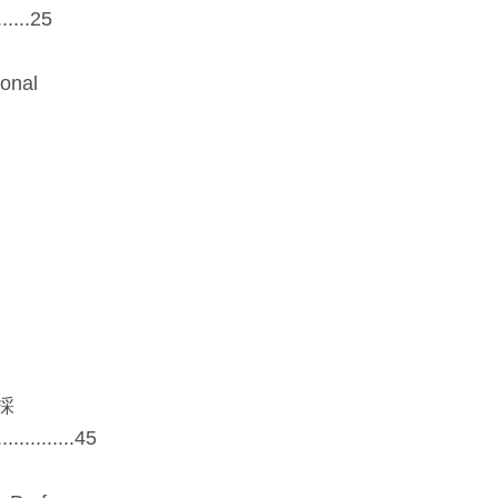
...25
ional
採
..............45