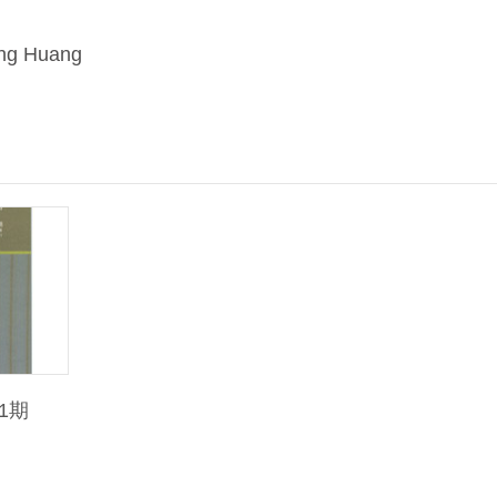
ing Huang
1期