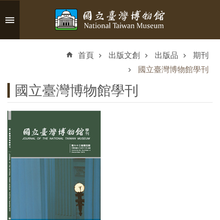
跳到主要內容區塊
進
階
首頁
出版文創
出版品
期刊
搜
尋
國立臺灣博物館學刊
國立臺灣博物館學刊
認
識
臺
博
參
觀
資