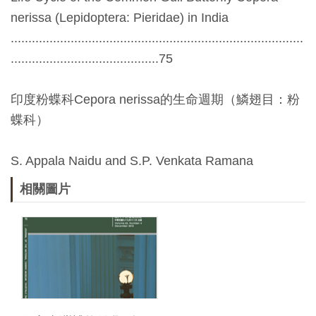
Ba
ha
nerissa (Lepidoptera: Pieridae) in India
sa
...................................................................................
Ind
Tiế
on
ng
..........................................75
esi
Việ
a
t
印度粉蝶科Cepora nerissa的生命週期（鱗翅目：粉
蝶科）
S. Appala Naidu and S.P. Venkata Ramana
相關圖片