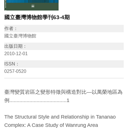
訊
國立臺灣博物館學刊63-4期
展
作者：
覽
國立臺灣博物館
資
出版日期：
訊
2010-12-01
ISSN：
教
0257-0520
育
活
臺灣變質岩區之變形特徵與構造對比—以萬榮地區為
動
例........................................1
出
The Structural Style and Relationship in Tananao
版
Complex: A Case Study of Wanrung Area
文