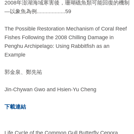
2008年澎湖海域寒害後，珊瑚礁魚類可能回復的機制
友
—以象魚為例...................59
善
措
The Possible Restoration Mechanism of Coral Reef
施
Fishes Following the 2008 Chilling Damage in
服
Penghu Archipelago: Using Rabbitfish as an
務
Example
網
郭金泉、鄭先祐
站
導
Jin-Chywan Gwo and Hsien-Yu Cheng
覽
下載連結
En
日
glis
本
h
語
Life Cycle of the Common Gull Butterfly Cepora