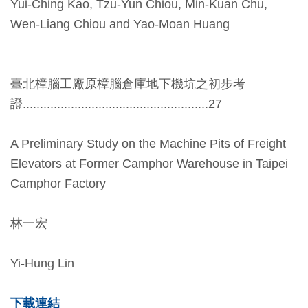
Yui-Ching Kao, Tzu-Yun Chiou, Min-Kuan Chu,
開
Wen-Liang Chiou and Yao-Moan Huang
資
訊
臺北樟腦工廠原樟腦倉庫地下機坑之初步考
隱
證......................................................27
私
權
A Preliminary Study on the Machine Pits of Freight
與
Elevators at Former Camphor Warehouse in Taipei
資
Camphor Factory
訊
安
林一宏
全
宣
Yi-Hung Lin
告
下載連結
資