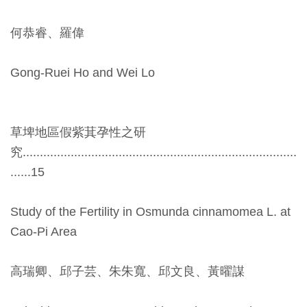
創
何恭睿、羅偉
典
Gong-Ruei Ho and Wei Lo
藏
研
究
草埤地區假紫萁孕性之研
究................................................................................
便
......15
民
服
Study of the Fertility in Osmunda cinnamomea L. at
務
Cao-Pi Area
政
高瑞卿、邱子芸、朱朱寬、邱文良、黃曜謀
府
公