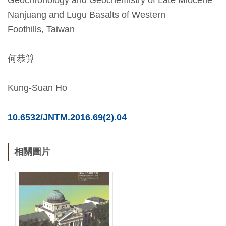
Geochronology and Geochemistry of Late Miocene
Nanjuang and Lugu Basalts of Western
友
Foothills, Taiwan
善
措
何恭算
施
服
Kung-Suan Ho
務
網
10.6532/JNTM.2016.69(2).04
站
導
相關圖片
覽
En
日
glis
本
h
語