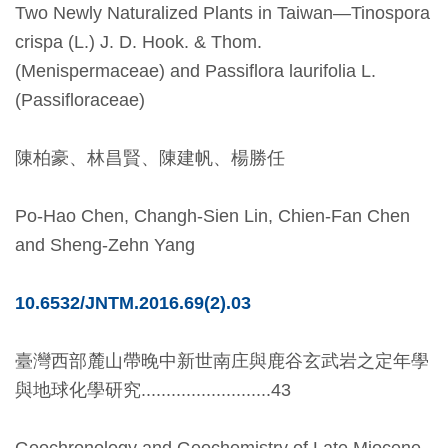
Two Newly Naturalized Plants in Taiwan—Tinospora
料
crispa (L.) J. D. Hook. & Thom.
開
(Menispermaceae) and Passiflora laurifolia L.
放
(Passifloraceae)
宣
告
陳柏豪、林昌賢、陳建帆、楊勝任
著
Po-Hao Chen, Changh-Sien Lin, Chien-Fan Chen
作
and Sheng-Zehn Yang
權
聲
10.6532/JNTM.2016.69(2).03
明
臺灣西部麓山帶晚中新世南庄與鹿谷玄武岩之定年學
回
與地球化學研究..........................43
首
頁