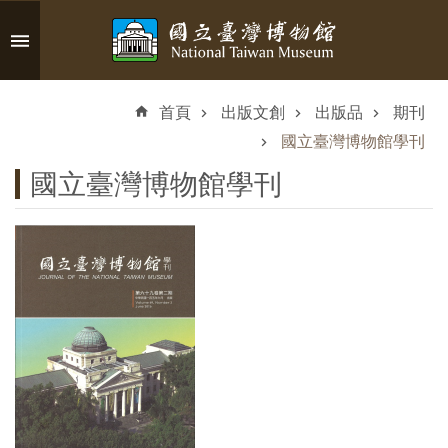
跳到主要內容區塊
進
階
首頁
出版文創
出版品
期刊
搜
尋
國立臺灣博物館學刊
國立臺灣博物館學刊
認
識
臺
博
參
觀
資