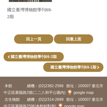
Ba
ha
sa
國立臺灣博物館學刊69-
Ind
Tiế
2期
on
ng
esi
Việ
a
t
回上一頁
回最上面
國立臺灣博物館學刊69-3期
國立臺灣博物館學刊69-1期
本館
總機：(02)2382-2566
館址：100007 臺北市
中正區襄陽路2號(二二八和平公園內)
google map
古生物館
總機：(02)2314-2699
館址：100007 臺北市
中正區襄陽路25號(本館斜對面)
google map