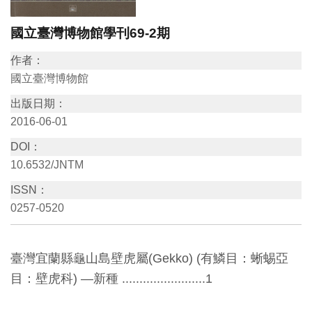
訊
國立臺灣博物館學刊69-2期
作者：
展
國立臺灣博物館
覽
資
出版日期：
訊
2016-06-01
DOI：
教
10.6532/JNTM
育
ISSN：
活
0257-0520
動
臺灣宜蘭縣龜山島壁虎屬(Gekko) (有鱗目：蜥蜴亞
出
目：壁虎科) —新種 ........................1
版
文