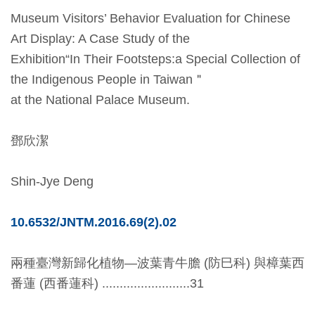
開
Museum Visitors’ Behavior Evaluation for Chinese
資
Art Display: A Case Study of the
訊
Exhibition“In Their Footsteps:a Special Collection of
the Indigenous People in Taiwan＂
隱
at the National Palace Museum.
私
權
鄧欣潔
與
資
Shin-Jye Deng
訊
安
10.6532/JNTM.2016.69(2).02
全
宣
兩種臺灣新歸化植物—波葉青牛膽 (防巳科) 與樟葉西
告
番蓮 (西番蓮科) .........................31
資