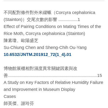
創
不同配對條件對外米綴蛾
（
Corcyra cephalonica
(Stainton)
）
交尾次數的影響
................1
典
Effect of Pairing Conditions on Mating Times of the
藏
Rice Moth, Corcyra cephalonica (Stainton)
研
陳素瓊
、
歐陽盛芝
究
Su-Chiung Chen and Sheng-Chih Ou-Yang
10.6532/JNTM.201912_72(1_4).01
便
民
博物館展櫃相對濕度異常關鍵因素與改
服
善
..........................................................................15
務
A Study on Key Factors of Relative Humidity Failure
and Improvement in Museum Display
政
Cases
府
師英傑
、
謝玲芬
公