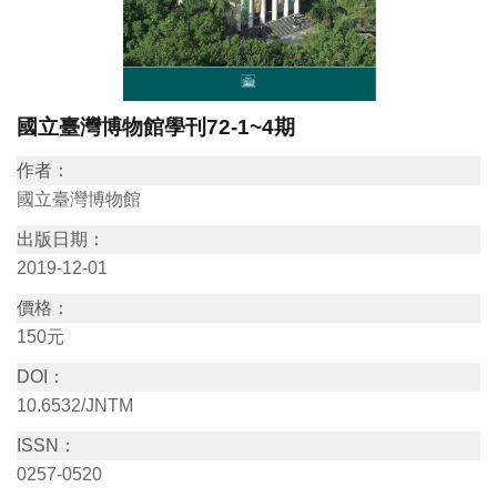
訊
展
國立臺灣博物館學刊72-1~4期
覽
資
作者：
訊
國立臺灣博物館
出版日期：
教
2019-12-01
育
價格：
活
150元
動
DOI：
10.6532/JNTM
出
ISSN：
版
0257-0520
文