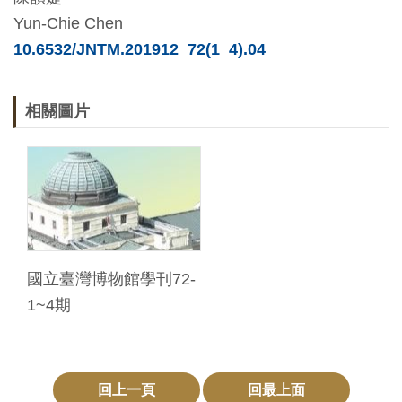
Yun-Chie Chen
料
10.6532/JNTM.201912_72(1_4).04
開
放
宣
相關圖片
告
著
作
權
聲
明
國立臺灣博物館學刊72-
1~4期
回
首
頁
回上一頁
回最上面