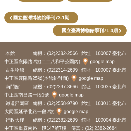
友
國立臺灣博物館學刊73-1期
善
措
國立臺灣博物館學刊71-4期
施
服
務
本館
總機：(02)2382-2566
館址：100007 臺北市
中正區襄陽路2號(二二八和平公園內)
google map
網
古生物館
總機：(02)2314-2699
館址：100007 臺北市
站
中正區襄陽路25號(本館斜對面)
google map
導
南門館
總機：(02)2397-3666
館址：100035 臺北市
覽
中正區南昌路一段1號
google map
鐵道部園區
總機：(02)2558-9790
館址：103011 臺北市
En
日
大同區延平北路一段2號
google map
glis
本
行政大樓
總機：(02)2382-2699
館址：100004 臺北市
h
語
中正區重慶南路一段147號7樓 傳真：(02) 2382-2684