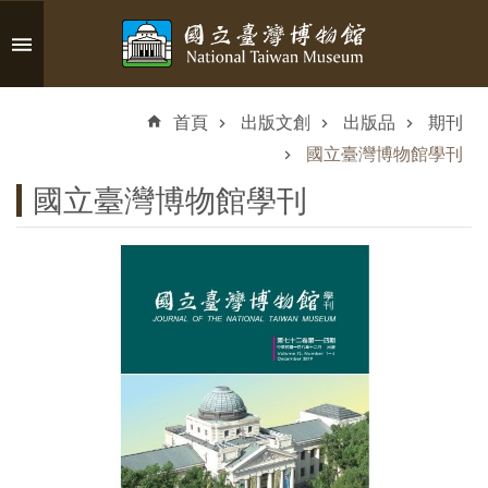
跳到主要內容區塊
進
階
首頁
出版文創
出版品
期刊
搜
尋
國立臺灣博物館學刊
國立臺灣博物館學刊
認
識
臺
博
參
觀
資