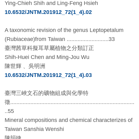
Ying-Chieh Shih and Ling-Feng Hsieh
開
10.6532/JNTM.201912_72(1_4).02
資
訊
A taxonomic revision of the genus Leptopetalum
(Rubiaceae)from Taiwan ...........................33
隱
臺灣茜草科擬耳草屬植物之分類訂正
私
Shih-Huei Chen and Ming-Jou Wu
權
陳世輝
、
吳明洲
與
10.6532/JNTM.201912_72(1_4).03
資
訊
臺灣三峽文石的礦物組成與化學特
安
徵
................................................................................
全
..55
宣
Mineral compositions and chemical characterizes of
告
Taiwan Sanshia Wenshi
陳韻婕
資