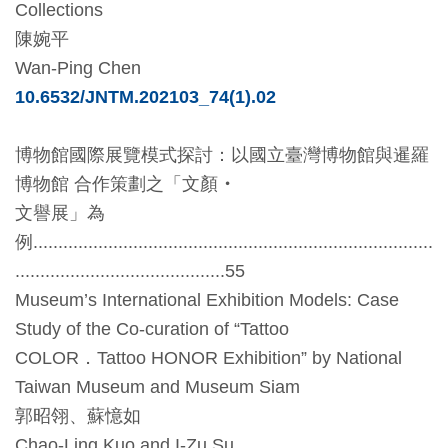
Collections
開
陳婉平
資
Wan-Ping Chen
訊
10.6532/JNTM.202103_74(1).02
隱
博物館國際展覽模式探討
：
以國立臺灣博物館與暹羅
私
博物館
合作策劃之
「
文顏
・
權
文譽展
」
為
與
例
................................................................................
資
..........................................55
訊
Museum
’
s International Exhibition Models: Case
安
Study of the Co-curation of
“
Tattoo
全
COLOR
．
Tattoo HONOR Exhibition
”
by National
宣
Taiwan Museum and Museum Siam
告
郭昭翎
、
蘇憶如
Chao-Ling Kuo and I-Zu Su
資