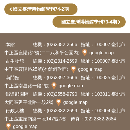
國立臺灣博物館學刊74-2期
友
善
國立臺灣博物館學刊73-4期
措
施
服
本館
總機：(02)2382-2566
館址：100007 臺北市
務
中正區襄陽路2號(二二八和平公園內)
google map
古生物館
總機：(02)2314-2699
館址：100007 臺北市
網
中正區襄陽路25號(本館斜對面)
google map
站
南門館
總機：(02)2397-3666
館址：100035 臺北市
導
中正區南昌路一段1號
google map
覽
鐵道部園區
總機：(02)2558-9790
館址：103011 臺北市
大同區延平北路一段2號
google map
En
日
行政大樓
總機：(02)2382-2699
館址：100004 臺北市
glis
本
中正區重慶南路一段147號7樓 傳真：(02) 2382-2684
h
語
google map