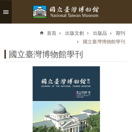
跳到主要內容區塊
進
階
首頁
出版文創
出版品
期刊
搜
尋
國立臺灣博物館學刊
國立臺灣博物館學刊
認
識
臺
博
參
觀
資