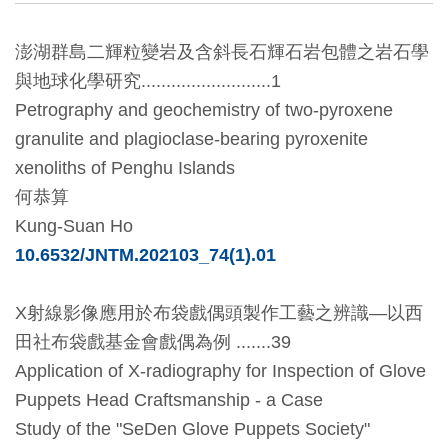
創
澎湖群島二輝粒變岩及含斜長石輝石岩包體之岩石學
與地球化學研究
..........................1
典
Petrography and geochemistry of two-pyroxene
藏
granulite and plagioclase-bearing pyroxenite
研
xenoliths of Penghu Islands
究
何恭算
Kung-Suan Ho
便
10.6532/JNTM.202103_74(1).01
民
服
X
射線影像應用於布袋戲偶頭製作工藝之辨識
—
以西
務
田社布袋戲基金會戲偶為例
.......39
Application of X-radiography for Inspection of Glove
政
Puppets Head Craftsmanship - a Case
府
Study of the "SeDen Glove Puppets Society"
公