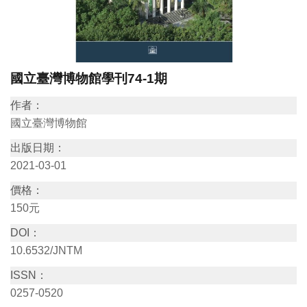
訊
展
國立臺灣博物館學刊74-1期
覽
資
作者：
訊
國立臺灣博物館
出版日期：
教
2021-03-01
育
價格：
活
150元
動
DOI：
10.6532/JNTM
出
ISSN：
版
0257-0520
文