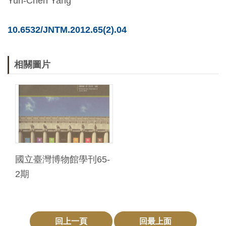
Yun-Chen Yang
友
10.6532/JNTM.2012.65(2).04
善
措
施
相關圖片
服
務
網
站
導
國立臺灣博物館學刊65-
覽
2期
En
日
glis
本
h
語
回上一頁
回最上面