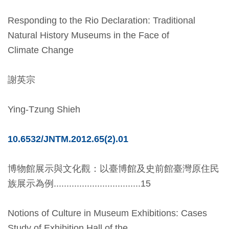
創
Responding to the Rio Declaration: Traditional
Natural History Museums in the Face of
典
Climate Change
藏
研
謝英宗
究
Ying-Tzung Shieh
便
民
10.6532/JNTM.2012.65(2).01
服
務
博物館展示與文化觀：以臺博館及史前館臺灣原住民
族展示為例..................................15
政
府
Notions of Culture in Museum Exhibitions: Cases
公
Study of Exhibition Hall of the