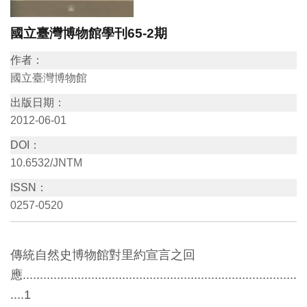
訊
國立臺灣博物館學刊65-2期
展
作者：
國立臺灣博物館
覽
資
出版日期：
訊
2012-06-01
DOI：
教
10.6532/JNTM
育
ISSN：
活
0257-0520
動
傳統自然史博物館對里約宣言之回
出
應................................................................................
版
....1
文