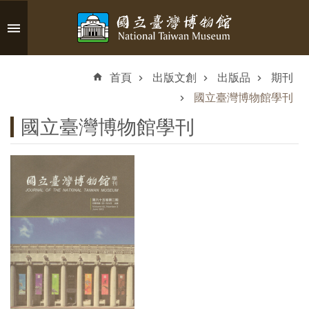
跳到主要內容區塊
進
階
首頁
出版文創
出版品
期刊
搜
尋
國立臺灣博物館學刊
國立臺灣博物館學刊
認
識
臺
博
參
觀
資