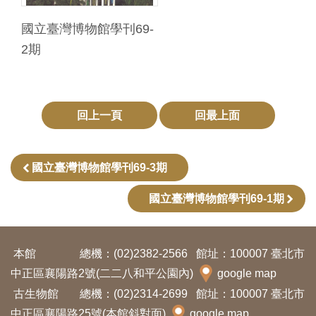
Ba
ha
sa
國立臺灣博物館學刊69-
Ind
Tiế
2期
on
ng
esi
Việ
a
t
回上一頁
回最上面
國立臺灣博物館學刊69-3期
國立臺灣博物館學刊69-1期
本館
總機：(02)2382-2566
館址：100007 臺北市
中正區襄陽路2號(二二八和平公園內)
google map
古生物館
總機：(02)2314-2699
館址：100007 臺北市
中正區襄陽路25號(本館斜對面)
google map