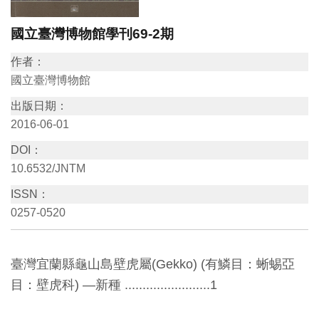
訊
國立臺灣博物館學刊69-2期
作者：
展
國立臺灣博物館
覽
資
出版日期：
訊
2016-06-01
DOI：
教
10.6532/JNTM
育
ISSN：
活
0257-0520
動
臺灣宜蘭縣龜山島壁虎屬(Gekko) (有鱗目：蜥蜴亞
出
目：壁虎科) —新種 ........................1
版
文