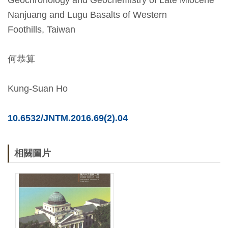
Geochronology and Geochemistry of Late Miocene
Nanjuang and Lugu Basalts of Western
友
Foothills, Taiwan
善
措
何恭算
施
服
Kung-Suan Ho
務
網
10.6532/JNTM.2016.69(2).04
站
導
相關圖片
覽
En
日
glis
本
h
語