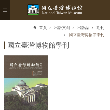
跳到主要內容區塊
進
階
首頁
出版文創
出版品
期刊
搜
尋
國立臺灣博物館學刊
國立臺灣博物館學刊
認
識
臺
博
參
觀
資