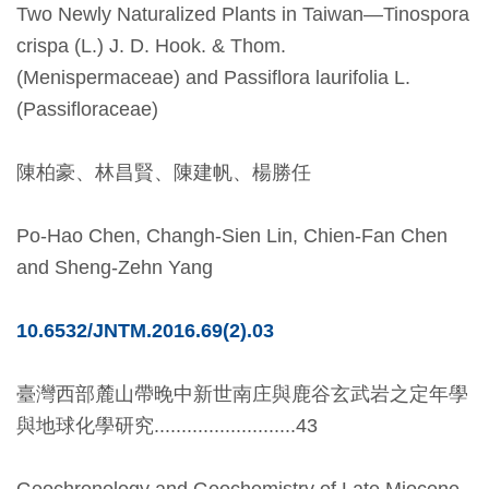
Two Newly Naturalized Plants in Taiwan—Tinospora
料
crispa (L.) J. D. Hook. & Thom.
開
(Menispermaceae) and Passiflora laurifolia L.
放
(Passifloraceae)
宣
告
陳柏豪、林昌賢、陳建帆、楊勝任
著
Po-Hao Chen, Changh-Sien Lin, Chien-Fan Chen
作
and Sheng-Zehn Yang
權
聲
10.6532/JNTM.2016.69(2).03
明
臺灣西部麓山帶晚中新世南庄與鹿谷玄武岩之定年學
回
與地球化學研究..........................43
首
頁