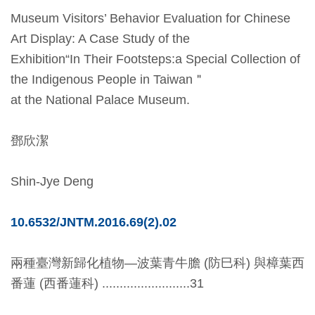
開
Museum Visitors’ Behavior Evaluation for Chinese
資
Art Display: A Case Study of the
訊
Exhibition“In Their Footsteps:a Special Collection of
the Indigenous People in Taiwan＂
隱
at the National Palace Museum.
私
權
鄧欣潔
與
資
Shin-Jye Deng
訊
安
10.6532/JNTM.2016.69(2).02
全
宣
兩種臺灣新歸化植物—波葉青牛膽 (防巳科) 與樟葉西
告
番蓮 (西番蓮科) .........................31
資