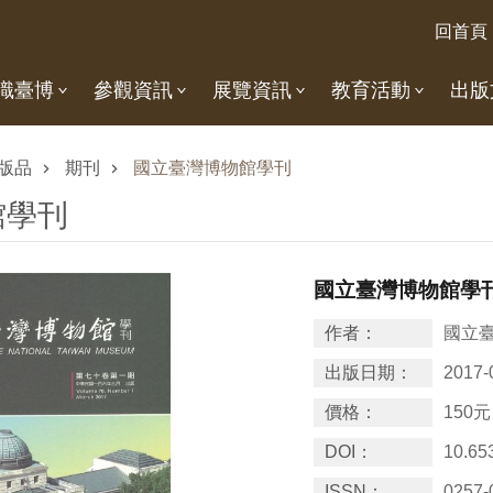
回首頁
識臺博
參觀資訊
展覽資訊
教育活動
出版
版品
期刊
國立臺灣博物館學刊
館學刊
國立臺灣博物館學刊
作者：
國立
出版日期：
2017-
價格：
150元
DOI：
10.65
ISSN：
0257-