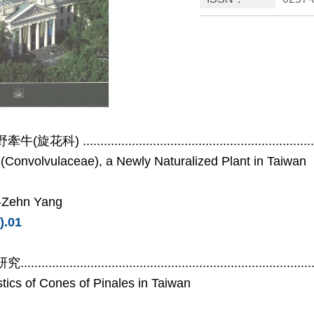
野牽牛
(
旋花科
) .................................................................
 (Convolvulaceae), a Newly Naturalized Plant in Taiwan
-Zehn Yang
).01
研究
..................................................................................
tics of Cones of Pinales in Taiwan