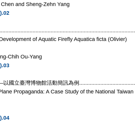
 Chen and Sheng-Zehn Yang
).02
........................................................................................
Development of Aquatic Firefly
Aquatica ficta
(Olivier)
ng-Chih Ou-Yang
).03
—
以國立臺灣博物館活動簡訊為例
...................................
Plane Propaganda: A Case Study of the National Taiwa
).04