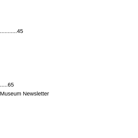
.............45
.......65
n Museum Newsletter