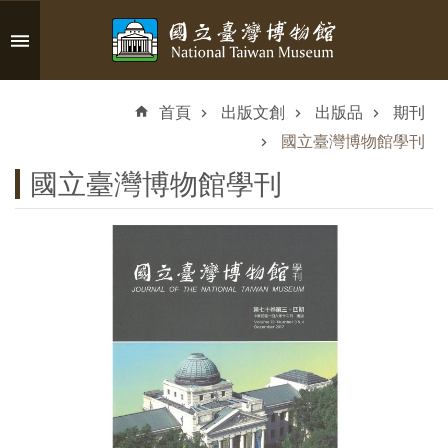
跳到主要內容區塊
進
階
首頁
出版文創
出版品
期刊
搜
尋
國立臺灣博物館學刊
國立臺灣博物館學刊
認
識
臺
博
參
觀
資