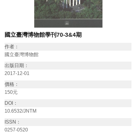
訊
展
國立臺灣博物館學刊70-3&4期
覽
資
作者：
訊
國立臺灣博物館
出版日期：
教
2017-12-01
育
價格：
活
150元
動
DOI：
10.6532/JNTM
出
ISSN：
版
0257-0520
文