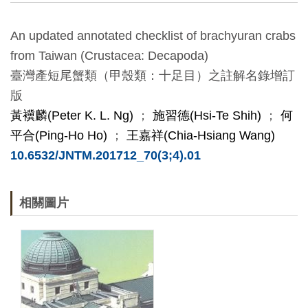
創
An updated annotated checklist of brachyuran crabs
典
from Taiwan (Crustacea: Decapoda)
藏
臺灣產短尾蟹類（甲殼類：十足目）之註解名錄增訂
研
版
究
黃
䙫
麟
(Peter K. L. Ng)
；
施習德
(Hsi-Te Shih)
；
何
平合
(Ping-Ho Ho)
；
王嘉祥
(Chia-Hsiang Wang)
10.6532/JNTM.201712_70(3;4).01
便
民
服
相關圖片
務
政
府
公