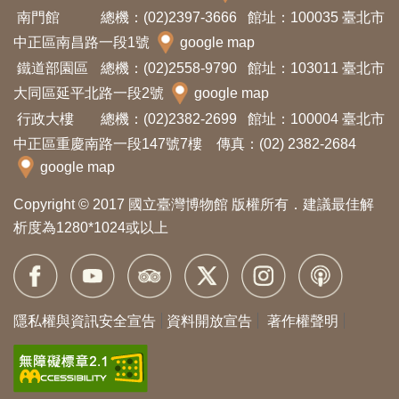
南門館
總機：(02)2397-3666
館址：100035 臺北市
料
中正區南昌路一段1號
google map
開
鐵道部園區
總機：(02)2558-9790
館址：103011 臺北市
放
大同區延平北路一段2號
google map
宣
行政大樓
總機：(02)2382-2699
館址：100004 臺北市
告
中正區重慶南路一段147號7樓 傳真：(02) 2382-2684
google map
著
作
Copyright © 2017 國立臺灣博物館 版權所有．建議最佳解
權
析度為1280*1024或以上
聲
明
隱私權與資訊安全宣告
資料開放宣告
著作權聲明
回
首
頁