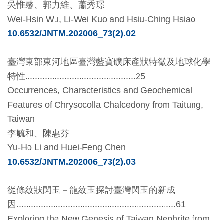
吳惟馨、郭力維、蕭秀璟
開
Wei-Hsin Wu, Li-Wei Kuo
and
Hsiu-Ching Hsiao
資
10.6532/JNTM.202006_73(2).02
訊
臺灣東部東河地區臺灣藍寶礦床產狀特徵及地球化學
隱
特性
.............................................25
私
Occurrences, Characteristics and Geochemical
權
Features of Chrysocolla Chalcedony from Taitung,
與
Taiwan
資
李毓和、陳惠芬
訊
Yu-Ho Li
and
Huei-Feng Chen
安
10.6532/JNTM.202006_73(2).03
全
宣
從條紋狀閃玉－龍紋玉探討臺灣閃玉的新成
告
因
.................................................................61
Exploring the New Genesis of Taiwan Nephrite from
資