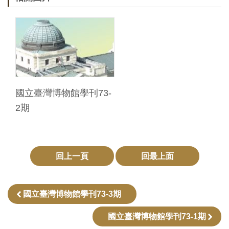
友
善
措
施
服
務
國立臺灣博物館學刊73-
2期
網
站
導
回上一頁
回最上面
覽
國立臺灣博物館學刊73-3期
En
日
glis
本
h
語
國立臺灣博物館學刊73-1期