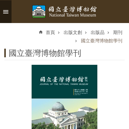
跳到主要內容區塊
進
階
首頁
出版文創
出版品
期刊
搜
尋
國立臺灣博物館學刊
國立臺灣博物館學刊
認
識
臺
博
參
觀
資