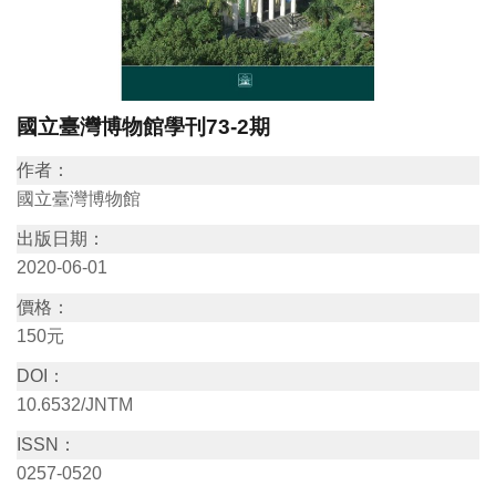
訊
展
國立臺灣博物館學刊73-2期
覽
資
作者：
訊
國立臺灣博物館
出版日期：
教
2020-06-01
育
價格：
活
150元
動
DOI：
10.6532/JNTM
出
ISSN：
版
0257-0520
文