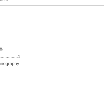
畫
...............1
thnography