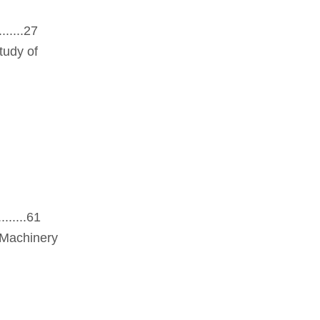
.....27
tudy of
......61
i Machinery