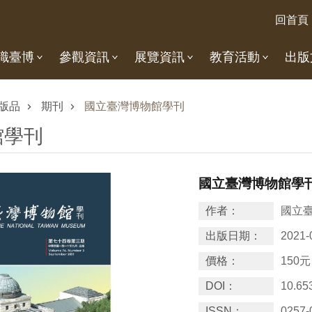
回首頁
識臺博
參觀資訊
展覽資訊
教育活動
出版
版品
期刊
國立臺灣博物館學刊
館學刊
國立臺灣博物館學刊
作者：
國立
出版日期：
2021-
價格：
150元
DOI：
10.65
ISSN：
0257-