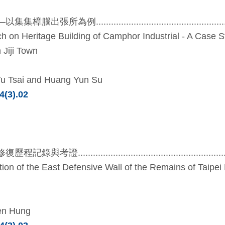
....................................................
h on Heritage Building of Camphor Industrial - A Case S
 Jiji Town
u Tsai and Huang Yun Su
4(3).02
.......................................................
tion of the East Defensive Wall of the Remains of Taipe
en Hung