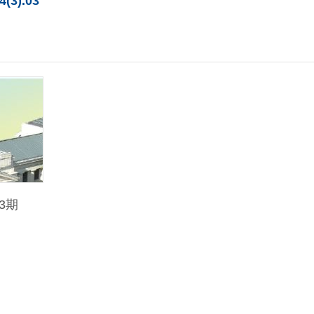
4(3).03
3期