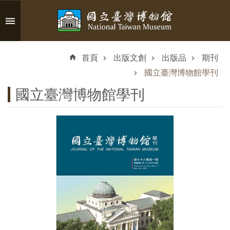
跳到主要內容區塊
進
階
首頁
出版文創
出版品
期刊
搜
尋
國立臺灣博物館學刊
國立臺灣博物館學刊
認
識
臺
博
參
觀
資