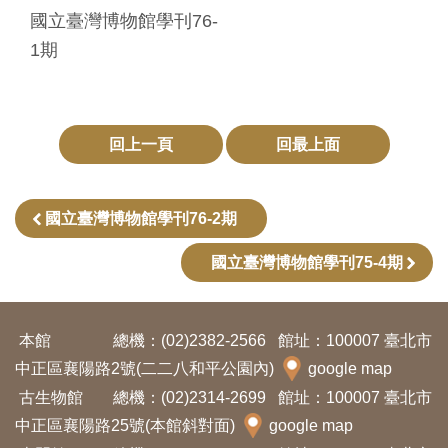
國立臺灣博物館學刊76-
料
1期
開
放
宣
告
回上一頁
回最上面
著
國立臺灣博物館學刊76-2期
作
權
國立臺灣博物館學刊75-4期
聲
明
本館
總機：(02)2382-2566
館址：100007 臺北市
中正區襄陽路2號(二二八和平公園內)
google map
回
古生物館
總機：(02)2314-2699
館址：100007 臺北市
首
中正區襄陽路25號(本館斜對面)
google map
頁