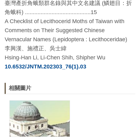
臺灣產折角蛾類群名錄與其中文名建議 (鱗翅目：折
開
角蛾科) ..........................................15
資
A Checklist of Lecithocerid Moths of Taiwan with
訊
Comments on Their Suggested Chinese
Vernacular Names (Lepidoptera : Lecithoceridae)
隱
李興漢、施禮正、吳士緯
私
Hsing-Han Li, Li-Chen Shih, Shipher Wu
權
10.6532/JNTM.202303_76(1).03
與
資
訊
相關圖片
安
全
宣
告
資