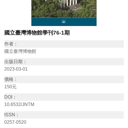
訊
展
國立臺灣博物館學刊76-1期
覽
資
作者：
訊
國立臺灣博物館
出版日期：
教
2023-03-01
育
價格：
活
150元
動
DOI：
10.6532/JNTM
出
ISSN：
版
0257-0520
文