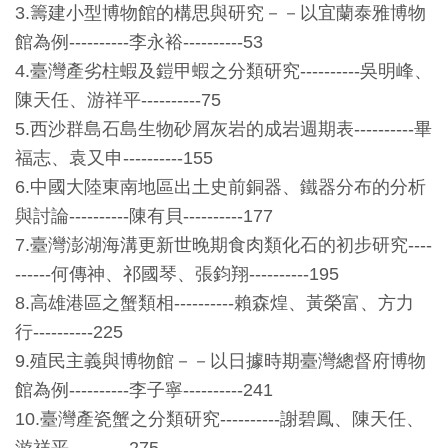
3.籌建小型博物館的構思與研究－－以宜蘭泰雅博物
創
館為例----------李永裕----------53
4.臺灣產劣柱蝦及鎧甲蝦之分類研究----------吳明峰、
典
陳天任、游祥平----------75
藏
5.西沙群島石島生物砂屑灰岩的成岩週期表----------畢
研
福志、袁又申----------155
究
6.中國大陸東南地區出土史前銅器、鐵器分布的分析
與討論----------陳有貝----------177
便
7.臺灣澎湖海溝更新世晚期食肉類化石的初步研究----
民
------何傳神、祁國琴、張鈞翔----------195
服
8.高雄港區之蟹類相----------賴森煌、黃榮富、方力
務
行----------225
9.殖民主義與博物館－－以日據時期臺灣總督府博物
政
館為例----------李子寧----------241
府
10.臺灣產瓷蟹之分類研究----------謝碧鳳、陳天任、
公