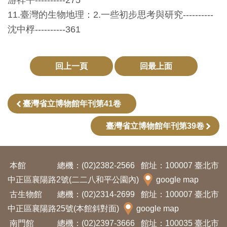
游祥平----------275
開
11.臺灣的生物地理：2.一些初步思考與研究----------
資
沈中桴----------361
訊
回上一頁
回最上面
隱
私
權
臺灣省立博物館年刊第41卷
與
資
臺灣省立博物館年刊第39卷
訊
安
本館
總機：(02)2382-2566
館址：100007 臺北市
全
中正區襄陽路2號(二二八和平公園內)
google map
宣
古生物館
總機：(02)2314-2699
館址：100007 臺北市
告
中正區襄陽路25號(本館斜對面)
google map
南門館
總機：(02)2397-3666
館址：100035 臺北市
資