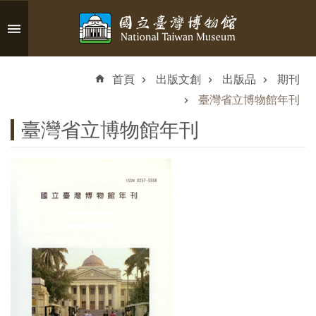
跳到主要內容區塊
進
階
首頁
出版文創
出版品
期刊
搜
尋
臺灣省立博物館年刊
臺灣省立博物館年刊
認
識
臺
博
參
觀
資