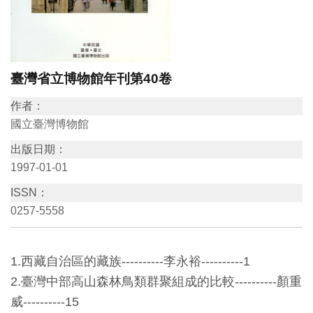
訊
展
臺灣省立博物館年刊第40卷
覽
資
作者：
訊
國立臺灣博物館
出版日期：
教
1997-01-01
育
ISSN：
活
0257-5558
動
1.西藏自治區的藏族----------李永裕----------1
出
2.臺灣中部高山森林鳥類群聚組成的比較----------顏重
版
威----------15
文