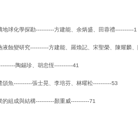
學探勘----------方建能、余炳盛、田蓉禮----------1
變研究----------方建能、羅煥記、宋聖榮、陳耀麟、陳惠芬--
----陶錫珍、胡忠恆----------41
---------張士晃、李培芬、林曜松----------53
結構----------顏重威----------71