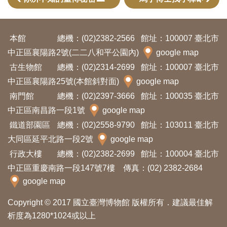
開
資
訊
本館
總機：(02)2382-2566
館址：100007 臺北市
中正區襄陽路2號(二二八和平公園內)
google map
隱
古生物館
總機：(02)2314-2699
館址：100007 臺北市
中正區襄陽路25號(本館斜對面)
私
google map
南門館
權
總機：(02)2397-3666
館址：100035 臺北市
中正區南昌路一段1號
google map
與
鐵道部園區
總機：(02)2558-9790
館址：103011 臺北市
資
大同區延平北路一段2號
google map
訊
行政大樓
總機：(02)2382-2699
館址：100004 臺北市
安
中正區重慶南路一段147號7樓 傳真：(02) 2382-2684
全
google map
宣
告
Copyright © 2017 國立臺灣博物館 版權所有．建議最佳解
析度為1280*1024或以上
資