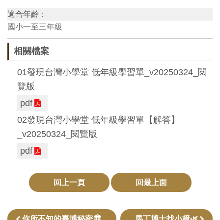
創
適合年齡：
國小一至三年級
典
相關檔案
藏
研
01發現台灣小學堂 低年級學習單_v20250324_閱
究
覽版
pdf
便
02發現台灣小學堂 低年級學習單【解答】
民
_v20250324_閱覽版
服
pdf
務
回上一頁
回最上面
政
府
公
你所不知的臺博秘密🏛
馬丁博士找小樟🌿