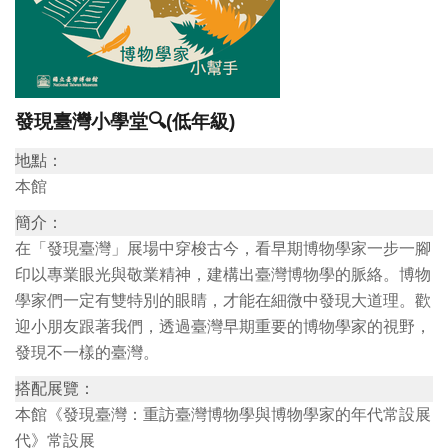
訊
展
覽
發現臺灣小學堂🔍(低年級)
資
地點：
訊
本館
簡介：
教
在「發現臺灣」展場中穿梭古今，看早期博物學家一步一腳
育
印以專業眼光與敬業精神，建構出臺灣博物學的脈絡。博物
活
學家們一定有雙特別的眼睛，才能在細微中發現大道理。歡
動
迎小朋友跟著我們，透過臺灣早期重要的博物學家的視野，
發現不一樣的臺灣。
出
搭配展覽：
版
本館《發現臺灣：重訪臺灣博物學與博物學家的年代常設展
文
代》常設展