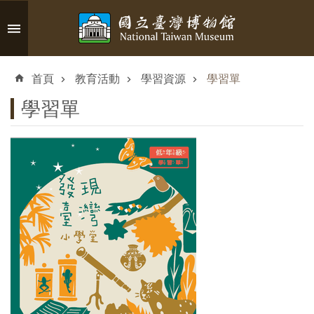
跳到主要內容區塊
進
階
首頁
教育活動
學習資源
學習單
搜
尋
學習單
認
識
臺
博
參
觀
資