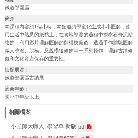
鐵道部園區
訊
簡介：
本課程內容約1個小時，本館邀請學童化生成小小匠師，使
展
用生活中熟悉的紙黏土，在實地導覽的過程中觀察石膏泥塑
覽
紋飾，利用影片理解匠師的翻模技藝後，透過手作體驗匠師
資
職人澆灌、脫模、及脫模後修飾等一系列操作，理解古蹟修
訊
復和文化資產保存的重要性。
搭配展覽：
教
鐵道部園區古蹟展
育
適合年齡：
活
國小中年級以上
動
相關檔案
出
小匠師大職人_學習單 新版
版
pdf
文