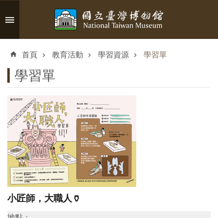
跳到主要內容區塊
進
階
首頁
教育活動
學習資源
學習單
搜
尋
學習單
認
識
臺
博
參
小匠師，大職人🏺
觀
資
地點：