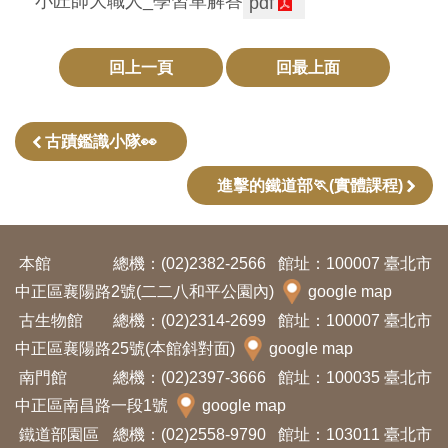
小匠師大職人_學習單解答
pdf
創
回上一頁
回最上面
典
藏
研
古蹟鑑識小隊👀
究
進擊的鐵道部🏃(實體課程)
便
民
本館
總機：(02)2382-2566
館址：100007 臺北市
服
中正區襄陽路2號(二二八和平公園內)
google map
務
古生物館
總機：(02)2314-2699
館址：100007 臺北市
中正區襄陽路25號(本館斜對面)
google map
政
南門館
總機：(02)2397-3666
館址：100035 臺北市
府
中正區南昌路一段1號
google map
公
鐵道部園區
總機：(02)2558-9790
館址：103011 臺北市