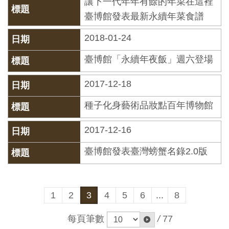
讓下一代年年有餘的年菜在這裡
開
臺博館發表最新永續年菜食譜
資
訊
2018-01-24
臺博館「永續年夜飯」週六登場
隱
私
2017-12-18
權
種子化身藝術品妝點百年博物館
與
資
2017-12-16
訊
臺博館發表臺灣螃蟹名錄2.0版
安
全
宣
1
2
3
4
5
6
...
8
告
每頁筆數
/
77
資