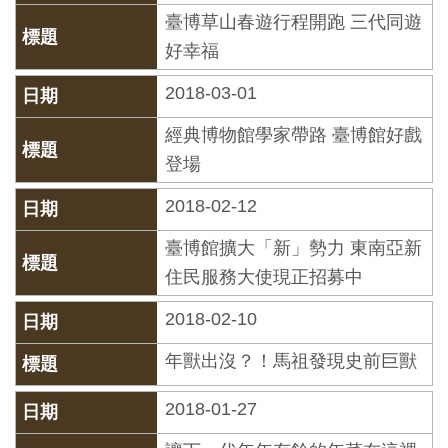
創
臺博草山春遊行程開跑 三代同遊
好幸福
典
2018-03-01
藏
經典博物館學家帶路 臺博館好戲
研
登場
究
2018-02-12
便
臺博館擴大「新」勢力 東南亞新
民
住民服務大使現正招募中
服
務
2018-02-10
年獸出沒？！馬祖發現史前巨獸
政
府
2018-01-27
公