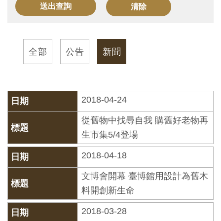
訊
展
全部
公告
新聞
覽
資
訊
2018-04-24
教
從舊物中找尋自我 購舊好老物再
育
生市集5/4登場
活
2018-04-18
動
文博會開幕 臺博館用設計為舊木
出
料開創新生命
版
2018-03-28
文