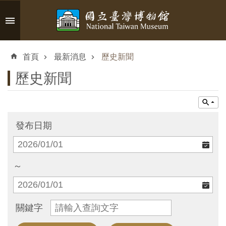
跳到主要內容區塊
進
階
首頁
最新消息
歷史新聞
搜
尋
歷史新聞
認
發布日期
識
臺
博
～
參
關鍵字
觀
資