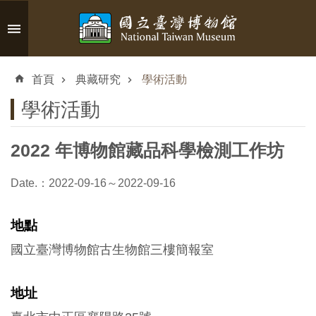
跳到主要內容區塊
進
階
首頁
典藏研究
學術活動
搜
尋
學術活動
2022 年博物館藏品科學檢測工作坊
認
Date.：2022-09-16～2022-09-16
識
臺
地點
博
國立臺灣博物館古生物館三樓簡報室
參
地址
觀
資