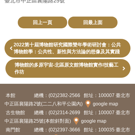
臺北市中正區襄陽路25號
訊
回上一頁
回最上面
展
覽
資
2022第十屆博物館研究國際雙年學術研討會：公共
博物館學：公共性、新性與方法論的想像及其實踐
訊
博物館的多原宇宙-北區原文館博物館實作/技藝工
教
作坊
育
活
本館
總機：(02)2382-2566
館址：100007 臺北市
動
中正區襄陽路2號(二二八和平公園內)
google map
古生物館
總機：(02)2314-2699
館址：100007 臺北市
出
中正區襄陽路25號(本館斜對面)
google map
版
南門館
總機：(02)2397-3666
館址：100035 臺北市
文