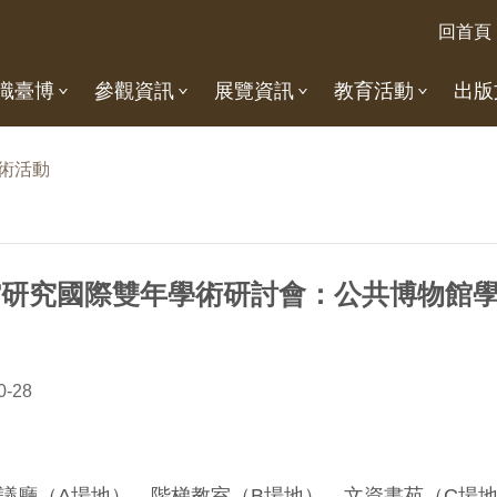
回首頁
識臺博
參觀資訊
展覽資訊
教育活動
出版
術活動
物館研究國際雙年學術研討會：公共博物館
0-28
議廳（A場地）、階梯教室（B場地）、文資書苑（C場地