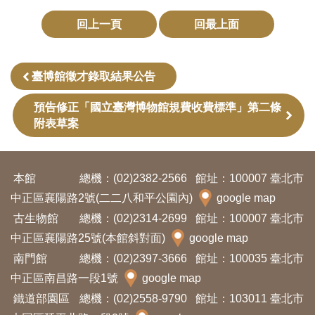
Ba
ha
回上一頁
回最上面
sa
Ind
Tiế
on
ng
esi
Việ
a
t
臺博館徵才錄取結果公告
預告修正「國立臺灣博物館規費收費標準」第二條
附表草案
本館
總機：(02)2382-2566
館址：100007 臺北市
中正區襄陽路2號(二二八和平公園內)
google map
古生物館
總機：(02)2314-2699
館址：100007 臺北市
中正區襄陽路25號(本館斜對面)
google map
南門館
總機：(02)2397-3666
館址：100035 臺北市
中正區南昌路一段1號
google map
鐵道部園區
總機：(02)2558-9790
館址：103011 臺北市