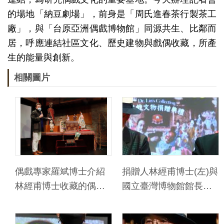
料
的場地「納豆劇場」，前身是「周氏進春茶行製茶工
開
廠」，與「台原亞洲偶戲博物館」同源共生、比鄰而
放
居，呼應連結社區文化、歷史建物與戲偶收藏，所產
宣
生的能量與創新。
告
相關圖片
著
作
權
聲
明
偶戲專家羅斌博士介紹
捐贈人林經甫博士(左)與
回
林經甫博士收藏的偶戲
國立臺灣博物館館長洪
首
文物
世佑(右)簽署「捐贈備忘
頁
錄」