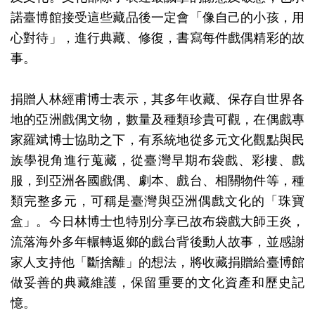
創
諾臺博館接受這些藏品後一定會「像自己的小孩，用
心對待」，進行典藏、修復，書寫每件戲偶精彩的故
典
事。
藏
研
捐贈人林經甫博士表示，其多年收藏、保存自世界各
究
地的亞洲戲偶文物，數量及種類珍貴可觀，在偶戲專
家羅斌博士協助之下，有系統地從多元文化觀點與民
族學視角進行蒐藏，從臺灣早期布袋戲、彩樓、戲
便
服，到亞洲各國戲偶、劇本、戲台、相關物件等，種
民
類完整多元，可稱是臺灣與亞洲偶戲文化的「珠寶
服
盒」。今日林博士也特別分享已故布袋戲大師王炎，
務
流落海外多年輾轉返鄉的戲台背後動人故事，並感謝
家人支持他「斷捨離」的想法，將收藏捐贈給臺博館
政
做妥善的典藏維護，保留重要的文化資產和歷史記
府
憶。
公