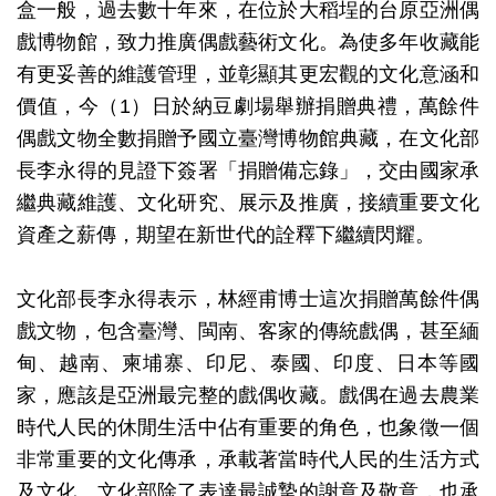
盒一般，過去數十年來，在位於大稻埕的台原亞洲偶
訊
戲博物館，致力推廣偶戲藝術文化。為使多年收藏能
有更妥善的維護管理，並彰顯其更宏觀的文化意涵和
展
價值，今（
1
）日於納豆劇場舉辦捐贈典禮，萬餘件
覽
偶戲文物全數捐贈予國立臺灣博物館典藏，在文化部
資
長李永得的見證下簽署「捐贈備忘錄」，交由國家承
訊
繼典藏維護、文化研究、展示及推廣，接續重要文化
資產之薪傳，期望在新世代的詮釋下繼續閃耀。
教
育
文化部長李永得表示，林經甫博士這次捐贈萬餘件偶
活
戲文物，包含臺灣、閩南、客家的傳統戲偶，甚至緬
動
甸、越南、柬埔寨、印尼、泰國、印度、日本等國
家，應該是亞洲最完整的戲偶收藏。戲偶在過去農業
出
時代人民的休閒生活中佔有重要的角色，也象徵一個
版
非常重要的文化傳承，承載著當時代人民的生活方式
文
及文化。文化部除了表達最誠摯的謝意及敬意，也承