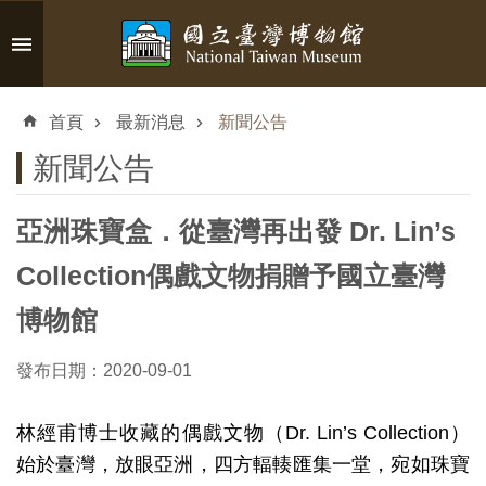
跳到主要內容區塊
進
階
首頁
最新消息
新聞公告
搜
尋
新聞公告
亞洲珠寶盒．從臺灣再出發 Dr. Lin’s
認
Collection偶戲文物捐贈予國立臺灣
識
博物館
臺
博
發布日期：2020-09-01
參
林經甫博士收藏的偶戲文物（
Dr. Lin’s Collection
）
觀
始於臺灣，放眼亞洲，四方輻輳匯集一堂，宛如珠寶
資