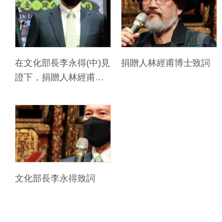
友
善
措
施
在文化部長李永得(中)見
捐贈人林經甫博士致詞
服
證下，捐贈人林經甫博
務
士(左)與國立臺灣博物館
館長洪世佑(右)簽署「捐
網
贈備忘錄」
站
導
覽
文化部長李永得致詞
En
日
glis
本
h
語