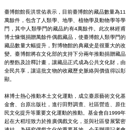
開
臺博館館長洪世佑表示，目前臺博館的藏品數量為
11
資
萬餘件，包含了人類學、地學、植物學及動物學等學
訊
門，其中人類學門的藏品約有
4
萬餘件。此次林經甫
博士慷慨捐贈萬餘件偶戲藏品，使臺博館人類學門的
隱
藏品數量大幅提升，對博物館的典藏史是很重大的改
私
變。臺博館將在文化部的支持下分兩年推動捐贈藏品
權
的整飭及詮釋計畫，讓藏品正式成為公共文化財，由
與
全民共享，讓這批文物的收藏歷史脈絡與價值得以彰
資
顯。
訊
安
林博士熱心推動本土文化運動，成立臺原藝術文化基
全
金會、台原出版社，進行田野調查、社區營造、原住
宣
民文化提升等重要文化運動的推動。基金會自
1999
年
告
起在大稻埕致力於推廣偶戲文化，並與社區發展緊密
資
連結，為研究偶戲文化的重要基地。今天辦理記者會