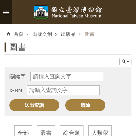
跳到主要內容區塊
進
階
首頁
出版文創
出版品
圖書
搜
尋
圖書
認
關鍵字
識
ISBN
臺
博
參
觀
全部
叢書
綜合類
人類學
資