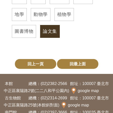
訊
地學
動物學
植物學
展
覽
圖書博物
論文集
資
訊
教
回上一頁
回最上面
育
活
動
本館
總機：(02)2382-2566
館址：100007 臺北市
中正區襄陽路2號(二二八和平公園內)
google map
出
古生物館
總機：(02)2314-2699
館址：100007 臺北市
版
中正區襄陽路25號(本館斜對面)
google map
文
南門館
總機：(02)2397-3666
館址：100035 臺北市