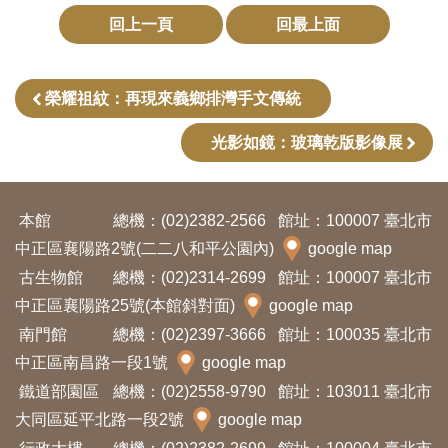
開
回上一頁
回最上面
資
訊
榮耀祖紋：再現來義鄉排灣手文傳統
隱
光影如鏡：玻璃乾版影像展
私
權
與
本館
總機：(02)2382-2566
館址：100007 臺北市
資
中正區襄陽路2號(二二八和平公園內)
google map
訊
古生物館
總機：(02)2314-2699
館址：100007 臺北市
安
中正區襄陽路25號(本館斜對面)
google map
全
南門館
總機：(02)2397-3666
館址：100035 臺北市
中正區南昌路一段1號
google map
宣
鐵道部園區
總機：(02)2558-9790
館址：103011 臺北市
告
大同區延平北路一段2號
google map
資