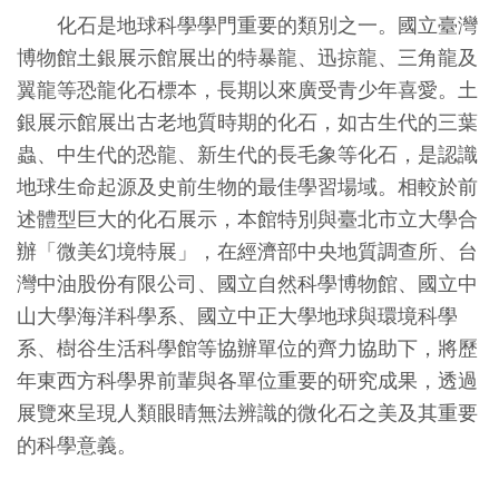
創
化石是地球科學學門重要的類別之一。國立臺灣
博物館土銀展示館展出的特暴龍、迅掠龍、三角龍及
典
翼龍等恐龍化石標本，長期以來廣受青少年喜愛。土
藏
銀展示館展出古老地質時期的化石，如古生代的三葉
研
蟲、中生代的恐龍、新生代的長毛象等化石，是認識
究
地球生命起源及史前生物的最佳學習場域。相較於前
述體型巨大的化石展示，本館特別與臺北市立大學合
辦「微美幻境特展」，在經濟部中央地質調查所、台
便
灣中油股份有限公司、國立自然科學博物館、國立中
民
山大學海洋科學系、國立中正大學地球與環境科學
服
系、樹谷生活科學館等協辦單位的齊力協助下，將歷
務
年東西方科學界前輩與各單位重要的研究成果，透過
展覽來呈現人類眼睛無法辨識的微化石之美及其重要
政
的科學意義。
府
公