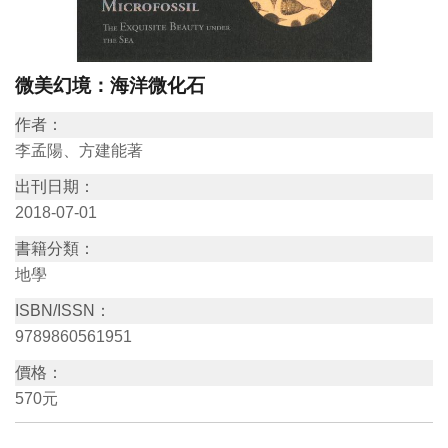
訊
微美幻境：海洋微化石
展
覽
作者：
資
李孟陽、方建能著
訊
出刊日期：
2018-07-01
教
書籍分類：
育
地學
活
ISBN/ISSN：
動
9789860561951
價格：
出
570元
版
文