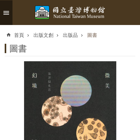
跳到主要內容區塊
進
階
首頁
出版文創
出版品
圖書
搜
尋
圖書
認
識
臺
博
參
觀
資