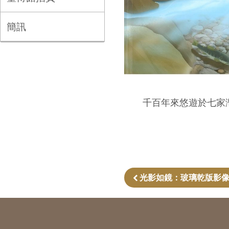
簡訊
千百年來悠遊於七家灣
光影如鏡：玻璃乾版影