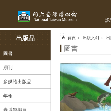
跳到主要內容區塊
認
:::
:::
出版品
首頁
出版文創
出
圖書
圖書
期刊
多媒體出版品
年報
臺博館摺頁