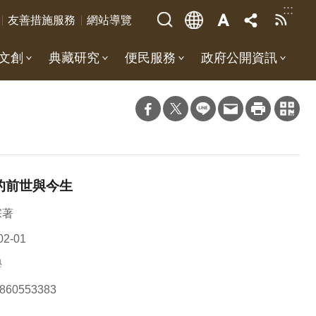
:::
友善措施服務
網站導覽
文創
典藏研究
便民服務
政府公開資訊
的前世與今生
宗著
02-01
學
860553383