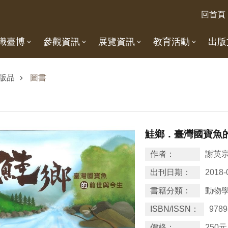
回首頁
識臺博
參觀資訊
展覽資訊
教育活動
出版
版品
圖書
鮭鄉．臺灣國寶魚
作者：
謝英
出刊日期：
2018-
書籍分類：
動物
ISBN/ISSN：
9789
價格：
250元