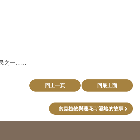
民之一
……
回上一頁
回最上面
食蟲植物與蓮花寺濕地的故事